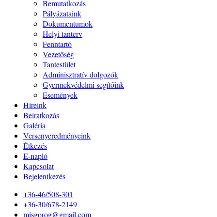
Bemutatkozás
Pályázataink
Dokumentumok
Helyi tanterv
Fenntartó
Vezetőség
Tantestület
Adminisztratív dolgozók
Gyermekvédelmi segítőink
Események
Híreink
Beiratkozás
Galéria
Versenyeredményeink
Étkezés
E-napló
Kapcsolat
Bejelentkezés
+36-46/508-301
+36-30/678-2149
misgorog@gmail.com