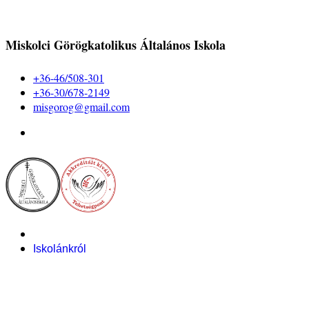
Miskolci Görögkatolikus Általános Iskola
+36-46/508-301
+36-30/678-2149
misgorog@gmail.com
Iskolánkról
Alapítvány
Bemutatkozás
Pályázataink
Dokumentumok