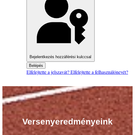
Bejelentkezés hozzáférési kulccsal
Belépés
Elfelejtette a jelszavát?
Elfelejtette a felhasználónevét?
Versenyeredményeink