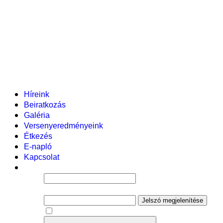
Pályázataink
Dokumentumok
Helyi tanterv
Fenntartó
Vezetőség
Tantestület
Adminisztratív dolgozók
Gyermekvédelmi segítőink
Események
Híreink
Beiratkozás
Galéria
Versenyeredményeink
Étkezés
E-napló
Kapcsolat
Felhasználói név
Jelszó
Jelszó megjelenítése
Emlékezzen rám