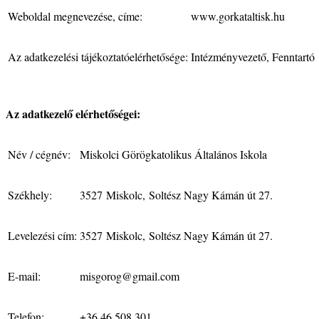
Weboldal megnevezése, címe:
www.gorkataltisk.hu
Az adatkezelési tájékoztatóelérhetősége:
Intézményvezető, Fenntartó
Az adatkezelő elérhetőségei:
Név / cégnév:
Miskolci Görögkatolikus Általános Iskola
Székhely:
3527 Miskolc, Soltész Nagy Kámán út 27.
Levelezési cím:
3527 Miskolc, Soltész Nagy Kámán út 27.
E-mail:
misgorog@gmail.com
Telefon:
+36 46 508 301