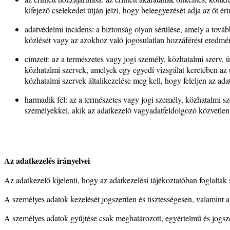
kifejező cselekedet útján jelzi, hogy beleegyezését adja az őt é
adatvédelmi incidens: a biztonság olyan sérülése, amely a továb
közlését vagy az azokhoz való jogosulatlan hozzáférést eredmé
címzett: az a természetes vagy jogi személy, közhatalmi szerv,
közhatalmi szervek, amelyek egy egyedi vizsgálat keretében az
közhatalmi szervek általikezelése meg kell, hogy feleljen az a
harmadik fél: az a természetes vagy jogi személy, közhatalmi s
személyekkel, akik az adatkezelő vagyadatfeldolgozó közvetlen i
Az adatkezelés irányelvei
Az adatkezelő kijelenti, hogy az adatkezelési tájékoztatóban foglaltak
A személyes adatok kezelését jogszerűen és tisztességesen, valamint a
A személyes adatok gyűjtése csak meghatározott, egyértelmű és jogsze