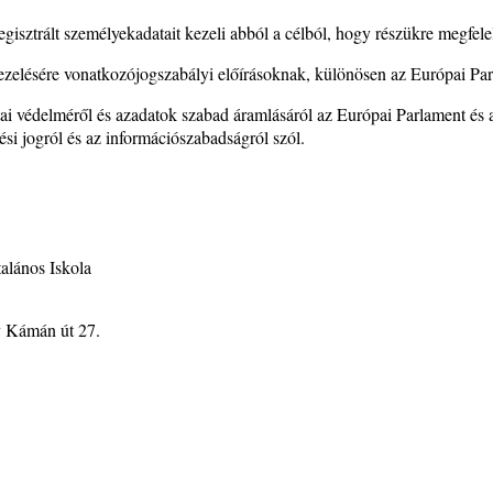
gisztrált személyekadatait kezeli abból a célból, hogy részükre megfelel
 kezelésére vonatkozójogszabályi előírásoknak, különösen az Európai Pa
tai védelméről és azadatok szabad áramlásáról az Európai Parlament és 
si jogról és az információszabadságról szól.
alános Iskola
y Kámán út 27.