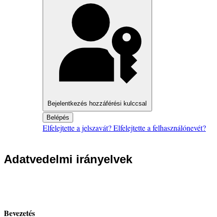
Bejelentkezés hozzáférési kulccsal
Belépés
Elfelejtette a jelszavát?
Elfelejtette a felhasználónevét?
Adatvedelmi irányelvek
Bevezetés