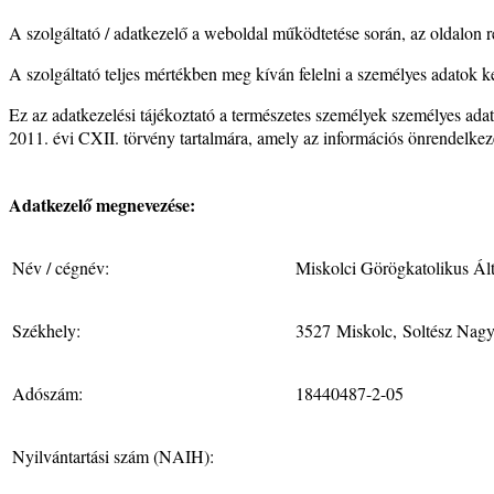
A szolgáltató / adatkezelő a weboldal működtetése során, az oldalon re
A szolgáltató teljes mértékben meg kíván felelni a személyes adatok
Ez az adatkezelési tájékoztató a természetes személyek személyes ada
2011. évi CXII. törvény tartalmára, amely az információs önrendelkezé
Adatkezelő megnevezése:
Név / cégnév:
Miskolci Görögkatolikus Ált
Székhely:
3527 Miskolc, Soltész Nag
Adószám:
18440487-2-05
Nyilvántartási szám (NAIH):