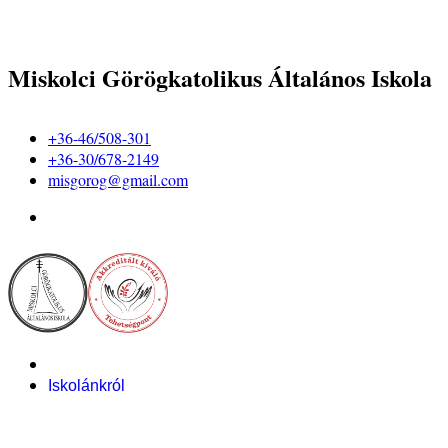
Miskolci Görögkatolikus Általános Iskola
+36-46/508-301
+36-30/678-2149
misgorog@gmail.com
Iskolánkról
Alapítvány
Bemutatkozás