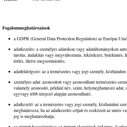
Fogalommeghatározások
a GDPR (General Data Protection Regulation) az Európai Unió
adatkezelés: a személyes adatokon vagy adatállományokon autom
tárolás, átalakítás vagy megváltoztatás, lekérdezés, betekintés,
törlés, illetve megsemmisítés;
adatfeldolgozó: az a természetes vagy jogi személy, közhatalm
személyes adat: azonosított vagy azonosítható természetes szem
valamely azonosító, például név, szám, helymeghatározó adat, on
egyvagy több tényező alapján azonosítható;
adatkezelő: az a természetes vagy jogi személy, közhatalmi sz
meghatározza; ha az adatkezelés céljait és eszközeit az uniós 
jog is meghatározhatja;
az érintett hozzájárulása: az érintett akaratának önkéntes, konkr