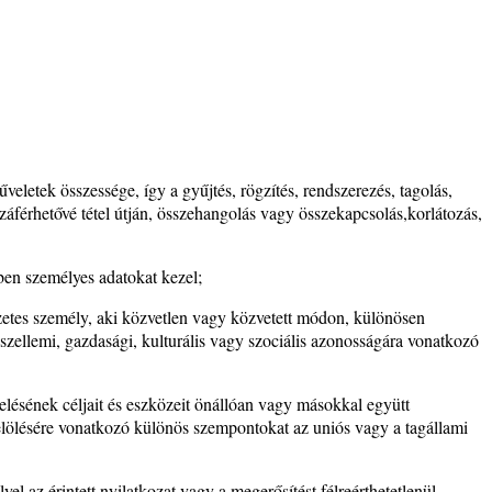
etek összessége, így a gyűjtés, rögzítés, rendszerezés, tagolás,
zzáférhetővé tétel útján, összehangolás vagy összekapcsolás,korlátozás,
ben személyes adatokat kezel;
szetes személy, aki közvetlen vagy közvetett módon, különösen
 szellemi, gazdasági, kulturális vagy szociális azonosságára vonatkozó
lésének céljait és eszközeit önállóan vagy másokkal együtt
jelölésére vonatkozó különös szempontokat az uniós vagy a tagállami
yel az érintett nyilatkozat vagy a megerősítést félreérthetetlenül