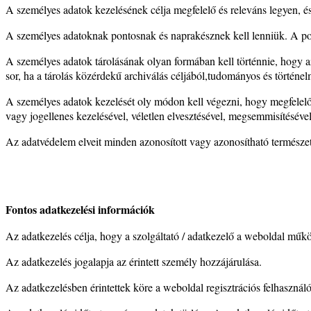
A személyes adatok kezelésének célja megfelelő és releváns legyen, é
A személyes adatoknak pontosnak és naprakésznek kell lenniük. A pont
A személyes adatok tárolásának olyan formában kell történnie, hogy az
sor, ha a tárolás közérdekű archiválás céljából,tudományos és történelmi
A személyes adatok kezelését oly módon kell végezni, hogy megfelelő 
vagy jogellenes kezelésével, véletlen elvesztésével, megsemmisítéséve
Az adatvédelem elveit minden azonosított vagy azonosítható természe
Fontos adatkezelési információk
Az adatkezelés célja, hogy a szolgáltató / adatkezelő a weboldal működ
Az adatkezelés jogalapja az érintett személy hozzájárulása.
Az adatkezelésben érintettek köre a weboldal regisztrációs felhasználó