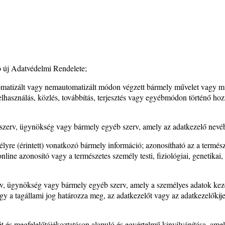
 új Adatvédelmi Rendelete;
atizált vagy nemautomatizált módon végzett bármely művelet vagy művel
 felhasználás, közlés, továbbítás, terjesztés vagy egyébmódon történő ho
i szerv, ügynökség vagy bármely egyéb szerv, amely az adatkezelő nevé
élyre (érintett) vonatkozó bármely információ; azonosítható az a termé
line azonosító vagy a természetes személy testi, fiziológiai, genetikai,
erv, ügynökség vagy bármely egyéb szerv, amely a személyes adatok keze
vagy a tagállami jog határozza meg, az adatkezelőt vagy az adatkezelőki
ét és megfelelőtájékoztatáson alapuló és egyértelmű kinyilvánítása, amell