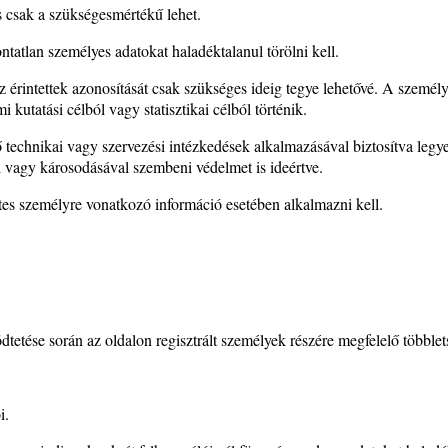
s csak a szükségesmértékű lehet.
atlan személyes adatokat haladéktalanul törölni kell.
 érintettek azonosítását csak szükséges ideig tegye lehetővé. A személy
 kutatási célból vagy statisztikai célból történik.
technikai vagy szervezési intézkedések alkalmazásával biztosítva legy
l vagy károsodásával szembeni védelmet is ideértve.
tes személyre vonatkozó információ esetében alkalmazni kell.
tetése során az oldalon regisztrált személyek részére megfelelő többlet
i.