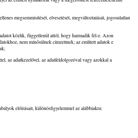
ellenes megsemmisítését, elvesztését, megváltoztatását, jogosulatlan
datot közlik, függetlenül attól, hogy harmadik fél-e. Azon
datokhoz, nem minősülnek címzettnek; az említett adatok e
ak;
el, az adatkezelővel, az adatfeldolgozóval vagy azokkal a
zabályok előírásait, különösfigyelemmel az alábbiakra: