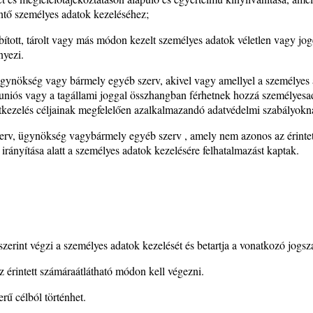
rintő személyes adatok kezeléséhez;
bított, tárolt vagy más módon kezelt személyes adatok véletlen vagy jog
nyezi.
 ügynökség vagy bármely egyéb szerv, akivel vagy amellyel a személyes a
 uniós vagy a tagállami joggal összhangban férhetnek hozzá személyesa
datkezelés céljainak megfelelően azalkalmazandó adatvédelmi szabályokn
zerv, ügynökség vagybármely egyéb szerv , amely nem azonos az érintett
rányítása alatt a személyes adatok kezelésére felhatalmazást kaptak.
 szerint végzi a személyes adatok kezelését és betartja a vonatkozó jogs
z érintett számáraátlátható módon kell végezni.
rű célból történhet.