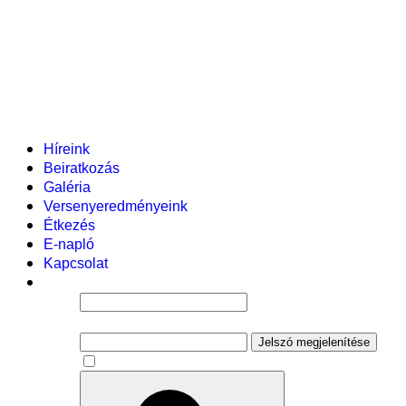
Helyi tanterv
Fenntartó
Vezetőség
Tantestület
Adminisztratív dolgozók
Gyermekvédelmi segítőink
Események
Híreink
Beiratkozás
Galéria
Versenyeredményeink
Étkezés
E-napló
Kapcsolat
Felhasználói név
Jelszó
Jelszó megjelenítése
Emlékezzen rám