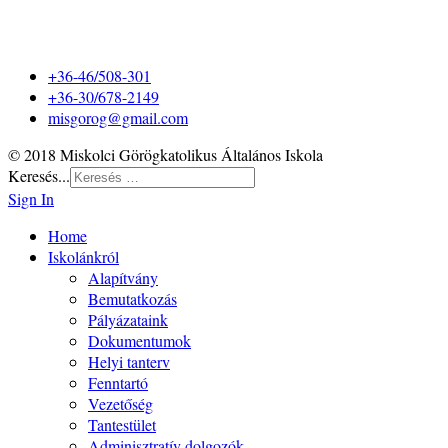
+36-46/508-301
+36-30/678-2149
misgorog@gmail.com
© 2018 Miskolci Görögkatolikus Általános Iskola
Keresés...
Sign In
Home
Iskolánkról
Alapítvány
Bemutatkozás
Pályázataink
Dokumentumok
Helyi tanterv
Fenntartó
Vezetőség
Tantestület
Adminisztratív dolgozók