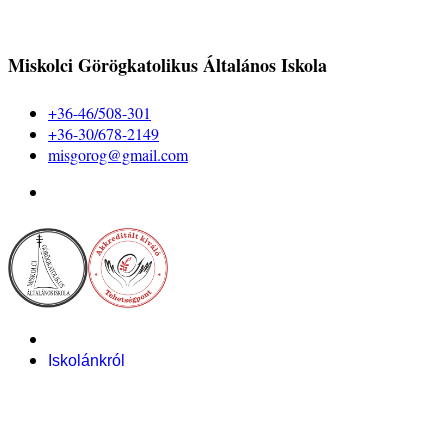
Miskolci Görögkatolikus Általános Iskola
+36-46/508-301
+36-30/678-2149
misgorog@gmail.com
Iskolánkról
Alapítvány
Bemutatkozás
Pályázataink
Dokumentumok