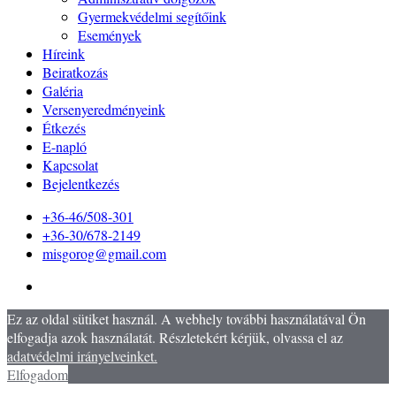
Gyermekvédelmi segítőink
Események
Híreink
Beiratkozás
Galéria
Versenyeredményeink
Étkezés
E-napló
Kapcsolat
Bejelentkezés
+36-46/508-301
+36-30/678-2149
misgorog@gmail.com
Ez az oldal sütiket használ. A webhely további használatával Ön
elfogadja azok használatát. Részletekért kérjük, olvassa el az
adatvédelmi irányelveinket.
Elfogadom