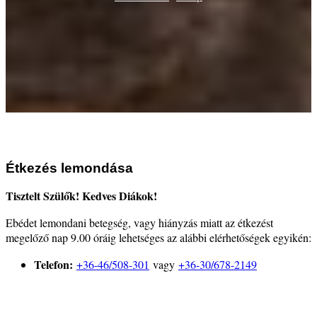
Étkezés lemondása
Tisztelt Szülők! Kedves Diákok!
Ebédet lemondani betegség, vagy hiányzás miatt az étkezést
megelőző nap 9.00 óráig lehetséges az alábbi elérhetőségek egyikén:
Telefon:
+36-46/508-301
vagy
+36-30/678-2149