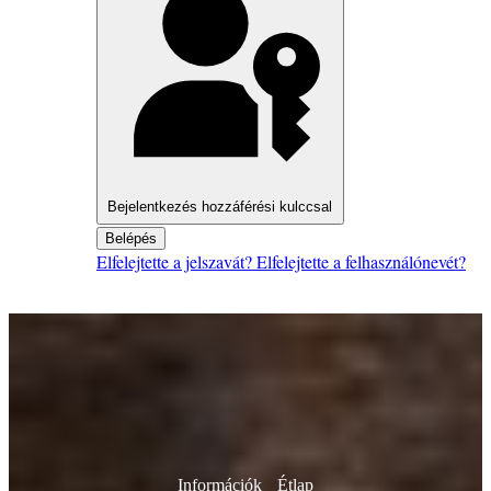
Bejelentkezés hozzáférési kulccsal
Belépés
Elfelejtette a jelszavát?
Elfelejtette a felhasználónevét?
Információk
Étlap