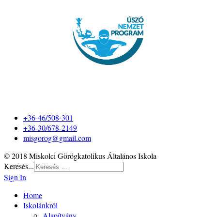
+36-46/508-301
+36-30/678-2149
misgorog@gmail.com
© 2018 Miskolci Görögkatolikus Általános Iskola
Keresés...
Sign In
Home
Iskolánkról
Alapítvány