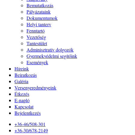
Bemutatkozás
Pályázataink
Dokumentumok
Helyi tanterv
Fenntartó
Vezetőség
Tantestület
Adminisztratív dolgozók
Gyermekvédelmi segítőink
Események
Híreink
Beiratkozás
Galéria
Versenyeredményeink
Étkezés
E-napló
Kapcsolat
Bejelentkezés
+36-46/508-301
+36-30/678-2149