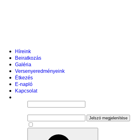
Helyi tanterv
Fenntartó
Vezetőség
Tantestület
Adminisztratív dolgozók
Gyermekvédelmi segítőink
Események
Híreink
Beiratkozás
Galéria
Versenyeredményeink
Étkezés
E-napló
Kapcsolat
Felhasználói név
Jelszó
Jelszó megjelenítése
Emlékezzen rám