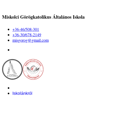
Miskolci Görögkatolikus Általános Iskola
+36-46/508-301
+36-30/678-2149
misgorog@gmail.com
Iskolánkról
Alapítvány
Bemutatkozás
Pályázataink
Dokumentumok