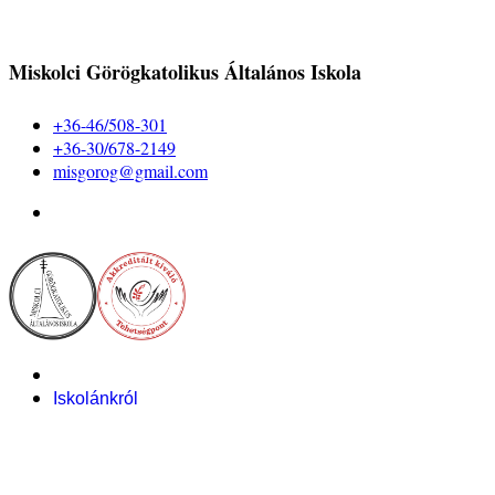
Miskolci Görögkatolikus Általános Iskola
+36-46/508-301
+36-30/678-2149
misgorog@gmail.com
Iskolánkról
Alapítvány
Bemutatkozás
Pályázataink
Dokumentumok