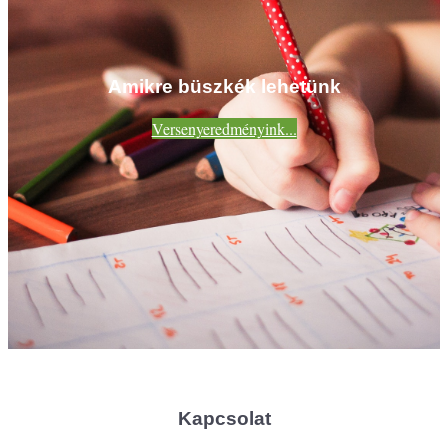
Amikre büszkék lehetünk
Versenyeredményink...
Kapcsolat