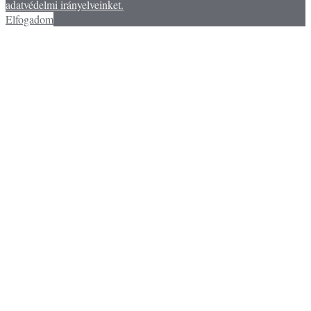
adatvédelmi irányelveinket.
Elfogadom