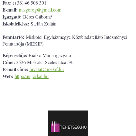
Fax:
(+36) 46 508 301
E-mail:
misgorog@gmail.com
Igazgató:
Béres Gáborné
Iskolalelkész:
Stefán Zoltán
Fenntartó:
Miskolci Egyházmegye Közfeladatellátó Intézményei
Fenntartója (MEKIF)
Képviselője:
Bialkó Mária igazgató
Címe:
3526 Miskolc, Szeles utca 59.
E-mail címe:
hivatal@mekif.hu
Web:
http://migorkat.hu