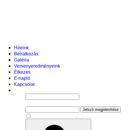
Helyi tanterv
Fenntartó
Vezetőség
Tantestület
Adminisztratív dolgozók
Gyermekvédelmi segítőink
Események
Híreink
Beiratkozás
Galéria
Versenyeredményeink
Étkezés
E-napló
Kapcsolat
Felhasználói név
Jelszó
Jelszó megjelenítése
Emlékezzen rám