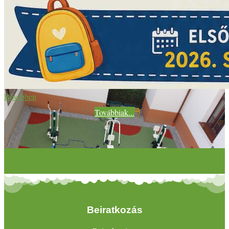
Bővebben
Továbbiak...
Beiratkozás