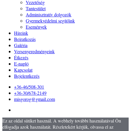
Vezetőség
Tantestület
Adminisztratív dolgozók
Gyermekvédelmi segítőink
Események
Híreink
Beiratkozás
Galéria
Versenyeredményeink
Étkezés
E-napló
Kapcsolat
Bejelentkezés
+36-46/508-301
+36-30/678-2149
misgorog@gmail.com
Ez az oldal sütiket használ. A webhely további használatával Ön
elfogadja azok használatát. Részletekért kérjük, olvassa el az