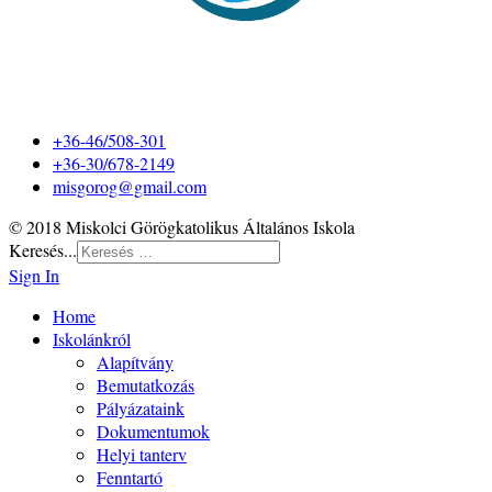
+36-46/508-301
+36-30/678-2149
misgorog@gmail.com
© 2018 Miskolci Görögkatolikus Általános Iskola
Keresés...
Sign In
Home
Iskolánkról
Alapítvány
Bemutatkozás
Pályázataink
Dokumentumok
Helyi tanterv
Fenntartó