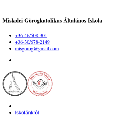
Miskolci Görögkatolikus Általános Iskola
+36-46/508-301
+36-30/678-2149
misgorog@gmail.com
Iskolánkról
Alapítvány
Bemutatkozás
Pályázataink
Dokumentumok