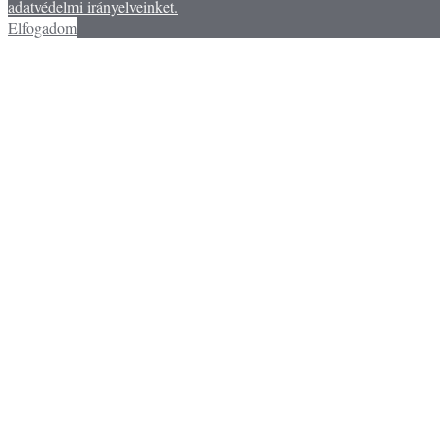
adatvédelmi irányelveinket.
Elfogadom