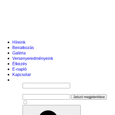
Helyi tanterv
Fenntartó
Vezetőség
Tantestület
Adminisztratív dolgozók
Gyermekvédelmi segítőink
Események
Híreink
Beiratkozás
Galéria
Versenyeredményeink
Étkezés
E-napló
Kapcsolat
Felhasználói név
Jelszó
Jelszó megjelenítése
Emlékezzen rám