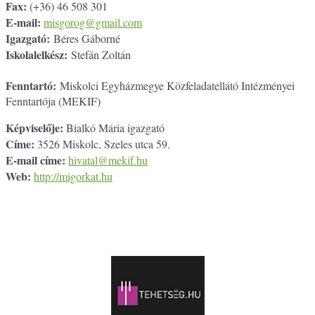
Fax:
(+36) 46 508 301
E-mail:
misgorog@gmail.com
Igazgató:
Béres Gáborné
Iskolalelkész:
Stefán Zoltán
Fenntartó:
Miskolci Egyházmegye Közfeladatellátó Intézményei
Fenntartója (MEKIF)
Képviselője:
Bialkó Mária igazgató
Címe:
3526 Miskolc, Szeles utca 59.
E-mail címe:
hivatal@mekif.hu
Web:
http://migorkat.hu