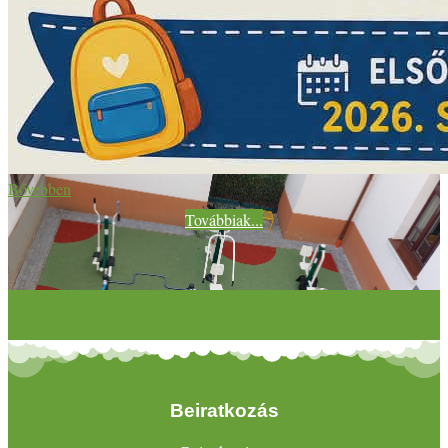
Bővebben
Továbbiak...
Beiratkozás