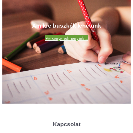
Amikre büszkék lehetünk
Versenyeredményink...
Kapcsolat