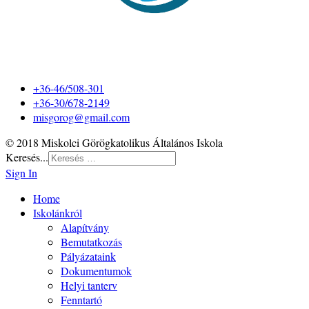
+36-46/508-301
+36-30/678-2149
misgorog@gmail.com
© 2018 Miskolci Görögkatolikus Általános Iskola
Keresés...
Sign In
Home
Iskolánkról
Alapítvány
Bemutatkozás
Pályázataink
Dokumentumok
Helyi tanterv
Fenntartó