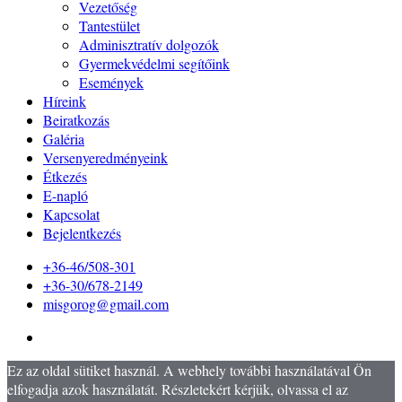
Vezetőség
Tantestület
Adminisztratív dolgozók
Gyermekvédelmi segítőink
Események
Híreink
Beiratkozás
Galéria
Versenyeredményeink
Étkezés
E-napló
Kapcsolat
Bejelentkezés
+36-46/508-301
+36-30/678-2149
misgorog@gmail.com
Ez az oldal sütiket használ. A webhely további használatával Ön
elfogadja azok használatát. Részletekért kérjük, olvassa el az