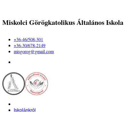
Miskolci Görögkatolikus Általános Iskola
+36-46/508-301
+36-30/678-2149
misgorog@gmail.com
Iskolánkról
Alapítvány
Bemutatkozás