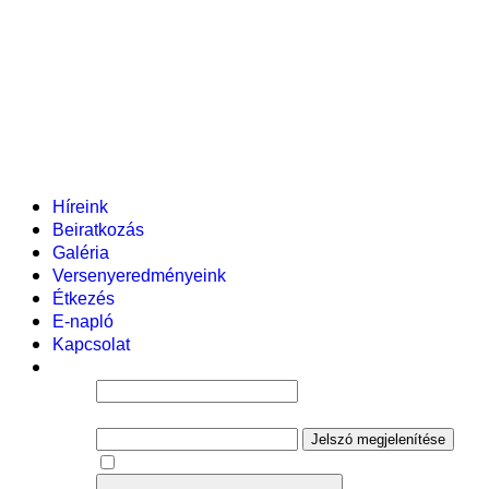
Pályázataink
Dokumentumok
Helyi tanterv
Fenntartó
Vezetőség
Tantestület
Adminisztratív dolgozók
Gyermekvédelmi segítőink
Események
Híreink
Beiratkozás
Galéria
Versenyeredményeink
Étkezés
E-napló
Kapcsolat
Felhasználói név
Jelszó
Jelszó megjelenítése
Emlékezzen rám