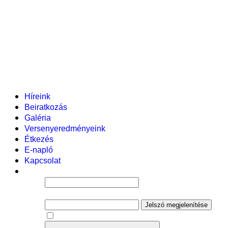
Pályázataink
Dokumentumok
Helyi tanterv
Fenntartó
Vezetőség
Tantestület
Adminisztratív dolgozók
Gyermekvédelmi segítőink
Események
Híreink
Beiratkozás
Galéria
Versenyeredményeink
Étkezés
E-napló
Kapcsolat
Felhasználói név
Jelszó
Jelszó megjelenítése
Emlékezzen rám