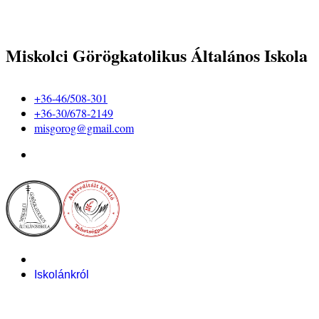
Miskolci Görögkatolikus Általános Iskola
+36-46/508-301
+36-30/678-2149
misgorog@gmail.com
Iskolánkról
Alapítvány
Bemutatkozás