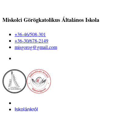
Miskolci Görögkatolikus Általános Iskola
+36-46/508-301
+36-30/678-2149
misgorog@gmail.com
Iskolánkról
Alapítvány
Bemutatkozás
Pályázataink
Dokumentumok