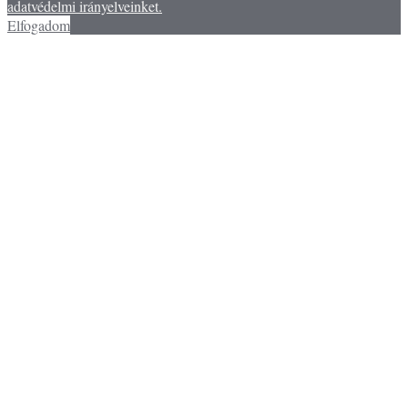
adatvédelmi irányelveinket.
Elfogadom