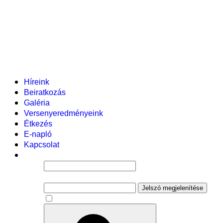
Helyi tanterv
Fenntartó
Vezetőség
Tantestület
Adminisztratív dolgozók
Gyermekvédelmi segítőink
Események
Híreink
Beiratkozás
Galéria
Versenyeredményeink
Étkezés
E-napló
Kapcsolat
Felhasználói név
Jelszó
Jelszó megjelenítése
Emlékezzen rám