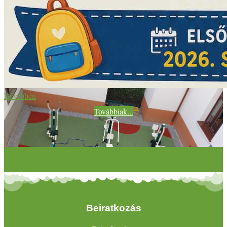
Bővebben
Továbbiak...
Beiratkozás