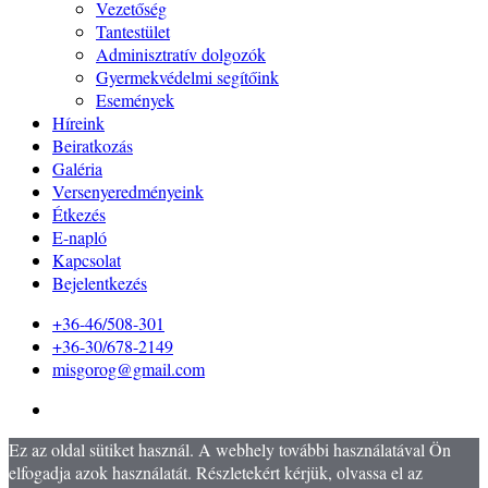
Vezetőség
Tantestület
Adminisztratív dolgozók
Gyermekvédelmi segítőink
Események
Híreink
Beiratkozás
Galéria
Versenyeredményeink
Étkezés
E-napló
Kapcsolat
Bejelentkezés
+36-46/508-301
+36-30/678-2149
misgorog@gmail.com
Ez az oldal sütiket használ. A webhely további használatával Ön
elfogadja azok használatát. Részletekért kérjük, olvassa el az