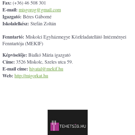
Fax:
(+36) 46 508 301
E-mail:
misgorog@gmail.com
Igazgató:
Béres Gáborné
Iskolalelkész:
Stefán Zoltán
Fenntartó:
Miskolci Egyházmegye Közfeladatellátó Intézményei
Fenntartója (MEKIF)
Képviselője:
Bialkó Mária igazgató
Címe:
3526 Miskolc, Szeles utca 59.
E-mail címe:
hivatal@mekif.hu
Web:
http://migorkat.hu