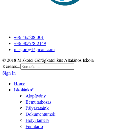
+36-46/508-301
+36-30/678-2149
misgorog@gmail.com
© 2018 Miskolci Görögkatolikus Általános Iskola
Keresés...
Sign In
Home
Iskolánkról
Alapítvány
Bemutatkozás
Pályázataink
Dokumentumok
Helyi tanterv
Fenntartó