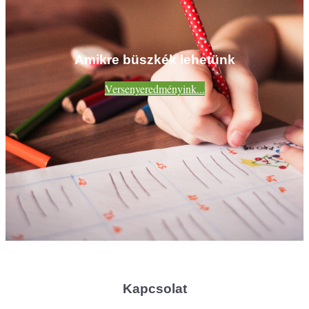
Amikre büszkék lehetünk
Versenyeredményink...
Kapcsolat