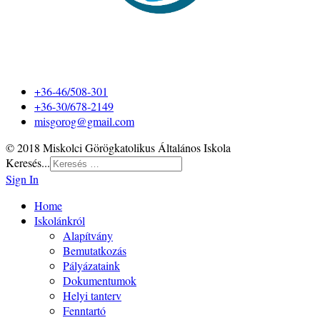
+36-46/508-301
+36-30/678-2149
misgorog@gmail.com
© 2018 Miskolci Görögkatolikus Általános Iskola
Keresés...
Sign In
Home
Iskolánkról
Alapítvány
Bemutatkozás
Pályázataink
Dokumentumok
Helyi tanterv
Fenntartó