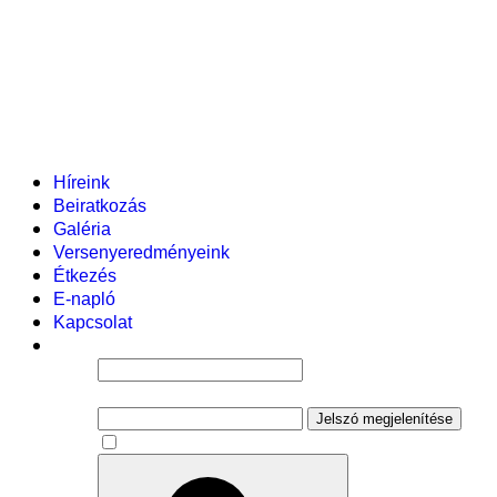
Helyi tanterv
Fenntartó
Vezetőség
Tantestület
Adminisztratív dolgozók
Gyermekvédelmi segítőink
Események
Híreink
Beiratkozás
Galéria
Versenyeredményeink
Étkezés
E-napló
Kapcsolat
Felhasználói név
Jelszó
Jelszó megjelenítése
Emlékezzen rám