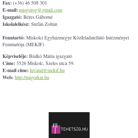
Fax:
(+36) 46 508 301
E-mail:
misgorog@gmail.com
Igazgató:
Béres Gáborné
Iskolalelkész:
Stefán Zoltán
Fenntartó:
Miskolci Egyházmegye Közfeladatellátó Intézményei
Fenntartója (MEKIF)
Képviselője:
Bialkó Mária igazgató
Címe:
3526 Miskolc, Szeles utca 59.
E-mail címe:
hivatal@mekif.hu
Web:
http://migorkat.hu