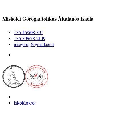
Miskolci Görögkatolikus Általános Iskola
+36-46/508-301
+36-30/678-2149
misgorog@gmail.com
Iskolánkról
Alapítvány
Bemutatkozás
Pályázataink
Dokumentumok