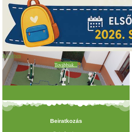
Bővebben
Továbbiak...
Beiratkozás