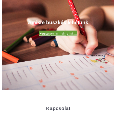
Amikre büszkék lehetünk
Versenyeredményink...
Kapcsolat