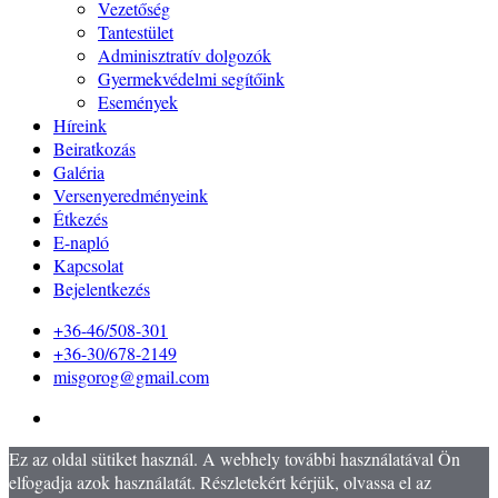
Vezetőség
Tantestület
Adminisztratív dolgozók
Gyermekvédelmi segítőink
Események
Híreink
Beiratkozás
Galéria
Versenyeredményeink
Étkezés
E-napló
Kapcsolat
Bejelentkezés
+36-46/508-301
+36-30/678-2149
misgorog@gmail.com
Ez az oldal sütiket használ. A webhely további használatával Ön
elfogadja azok használatát. Részletekért kérjük, olvassa el az