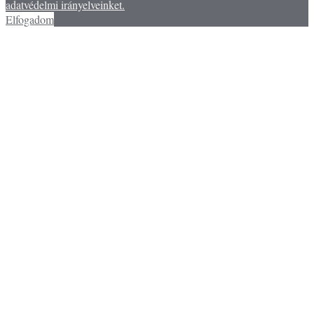
adatvédelmi irányelveinket.
Elfogadom