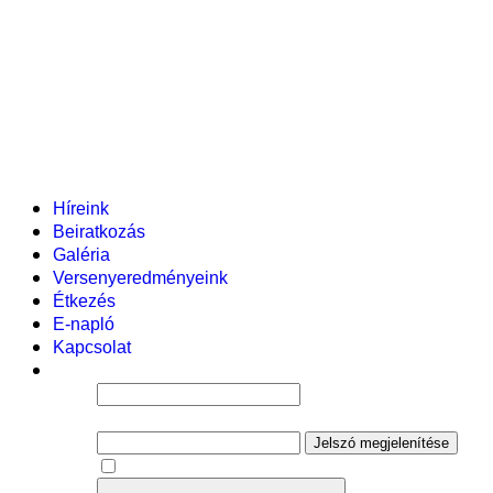
Pályázataink
Dokumentumok
Helyi tanterv
Fenntartó
Vezetőség
Tantestület
Adminisztratív dolgozók
Gyermekvédelmi segítőink
Események
Híreink
Beiratkozás
Galéria
Versenyeredményeink
Étkezés
E-napló
Kapcsolat
Felhasználói név
Jelszó
Jelszó megjelenítése
Emlékezzen rám