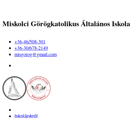
Miskolci Görögkatolikus Általános Iskola
+36-46/508-301
+36-30/678-2149
misgorog@gmail.com
Iskolánkról
Alapítvány
Bemutatkozás