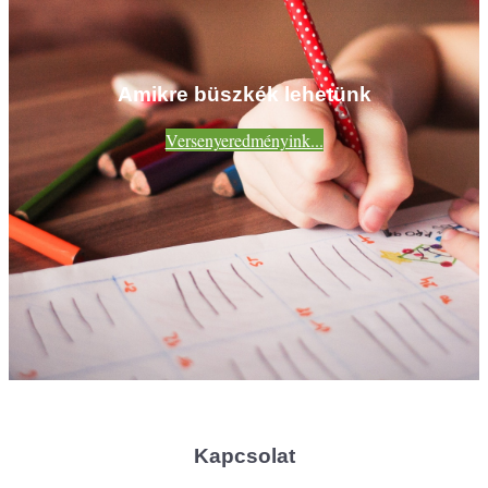
Amikre büszkék lehetünk
Versenyeredményink...
Kapcsolat