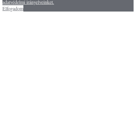
adatvédelmi irányelveinket.
Elfogadom