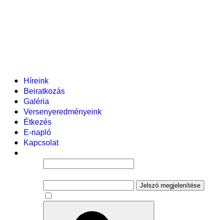
Helyi tanterv
Fenntartó
Vezetőség
Tantestület
Adminisztratív dolgozók
Gyermekvédelmi segítőink
Események
Híreink
Beiratkozás
Galéria
Versenyeredményeink
Étkezés
E-napló
Kapcsolat
Felhasználói név
Jelszó
Jelszó megjelenítése
Emlékezzen rám