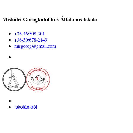
Miskolci Görögkatolikus Általános Iskola
+36-46/508-301
+36-30/678-2149
misgorog@gmail.com
Iskolánkról
Alapítvány
Bemutatkozás
Pályázataink
Dokumentumok