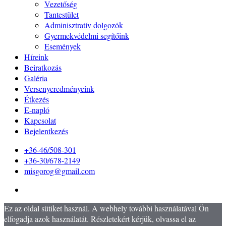
Vezetőség
Tantestület
Adminisztratív dolgozók
Gyermekvédelmi segítőink
Események
Híreink
Beiratkozás
Galéria
Versenyeredményeink
Étkezés
E-napló
Kapcsolat
Bejelentkezés
+36-46/508-301
+36-30/678-2149
misgorog@gmail.com
Ez az oldal sütiket használ. A webhely további használatával Ön
elfogadja azok használatát. Részletekért kérjük, olvassa el az