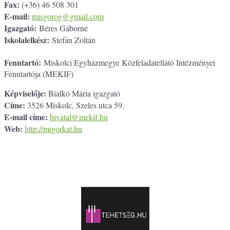
Fax:
(+36) 46 508 301
E-mail:
misgorog@gmail.com
Igazgató:
Béres Gáborné
Iskolalelkész:
Stefán Zoltán
Fenntartó:
Miskolci Egyházmegye Közfeladatellátó Intézményei
Fenntartója (MEKIF)
Képviselője:
Bialkó Mária igazgató
Címe:
3526 Miskolc, Szeles utca 59.
E-mail címe:
hivatal@mekif.hu
Web:
http://migorkat.hu