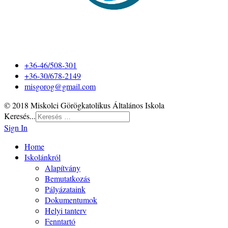
+36-46/508-301
+36-30/678-2149
misgorog@gmail.com
© 2018 Miskolci Görögkatolikus Általános Iskola
Keresés...
Sign In
Home
Iskolánkról
Alapítvány
Bemutatkozás
Pályázataink
Dokumentumok
Helyi tanterv
Fenntartó