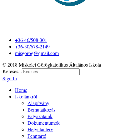
+36-46/508-301
+36-30/678-2149
misgorog@gmail.com
© 2018 Miskolci Görögkatolikus Általános Iskola
Keresés...
Sign In
Home
Iskolánkról
Alapítvány
Bemutatkozás
Pályázataink
Dokumentumok
Helyi tanterv
Fenntartó