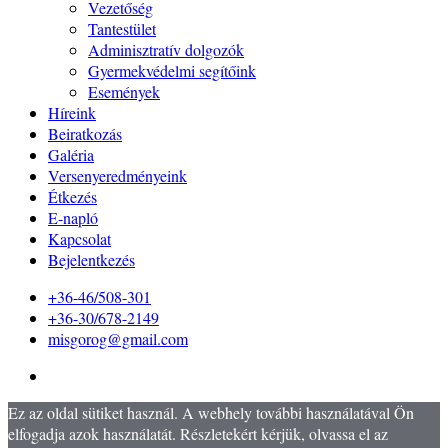
Vezetőség
Tantestület
Adminisztratív dolgozók
Gyermekvédelmi segítőink
Események
Híreink
Beiratkozás
Galéria
Versenyeredményeink
Étkezés
E-napló
Kapcsolat
Bejelentkezés
+36-46/508-301
+36-30/678-2149
misgorog@gmail.com
Ez az oldal sütiket használ. A webhely további használatával Ön
elfogadja azok használatát. Részletekért kérjük, olvassa el az