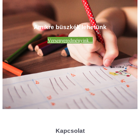
Amikre büszkék lehetünk
Versenyeredményink...
Kapcsolat