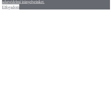
adatvédelmi irányelveinket.
Elfogadom