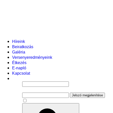
Helyi tanterv
Fenntartó
Vezetőség
Tantestület
Adminisztratív dolgozók
Gyermekvédelmi segítőink
Események
Híreink
Beiratkozás
Galéria
Versenyeredményeink
Étkezés
E-napló
Kapcsolat
Felhasználói név
Jelszó
Jelszó megjelenítése
Emlékezzen rám