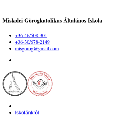
Miskolci Görögkatolikus Általános Iskola
+36-46/508-301
+36-30/678-2149
misgorog@gmail.com
Iskolánkról
Alapítvány
Bemutatkozás
Pályázataink
Dokumentumok