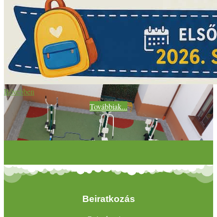
Bővebben
Továbbiak...
Beiratkozás