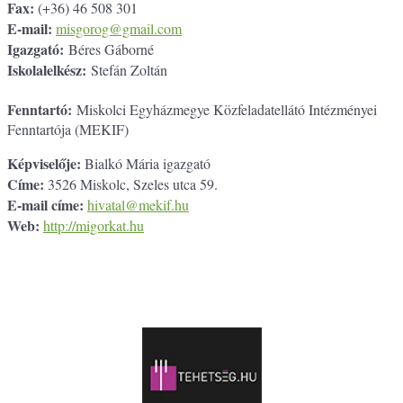
Fax:
(+36) 46 508 301
E-mail:
misgorog@gmail.com
Igazgató:
Béres Gáborné
Iskolalelkész:
Stefán Zoltán
Fenntartó:
Miskolci Egyházmegye Közfeladatellátó Intézményei
Fenntartója (MEKIF)
Képviselője:
Bialkó Mária igazgató
Címe:
3526 Miskolc, Szeles utca 59.
E-mail címe:
hivatal@mekif.hu
Web:
http://migorkat.hu