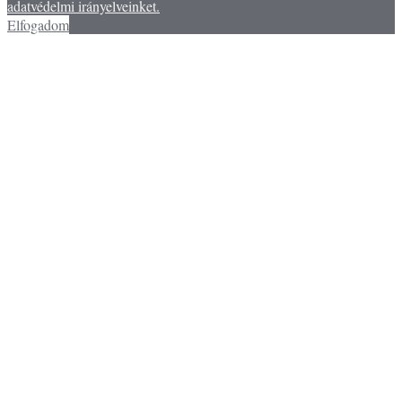
adatvédelmi irányelveinket.
Elfogadom