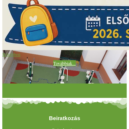
Bővebben
Továbbiak...
Beiratkozás