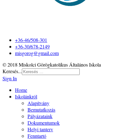
+36-46/508-301
+36-30/678-2149
misgorog@gmail.com
© 2018 Miskolci Görögkatolikus Általános Iskola
Keresés...
Sign In
Home
Iskolánkról
Alapítvány
Bemutatkozás
Pályázataink
Dokumentumok
Helyi tanterv
Fenntartó