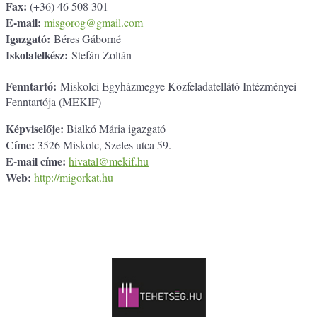
Fax:
(+36) 46 508 301
E-mail:
misgorog@gmail.com
Igazgató:
Béres Gáborné
Iskolalelkész:
Stefán Zoltán
Fenntartó:
Miskolci Egyházmegye Közfeladatellátó Intézményei
Fenntartója (MEKIF)
Képviselője:
Bialkó Mária igazgató
Címe:
3526 Miskolc, Szeles utca 59.
E-mail címe:
hivatal@mekif.hu
Web:
http://migorkat.hu