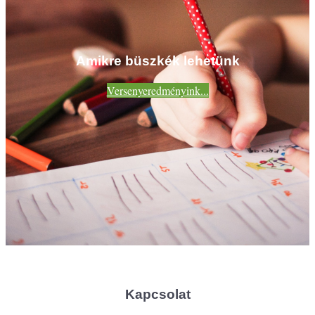
Amikre büszkék lehetünk
Versenyeredményink...
Kapcsolat