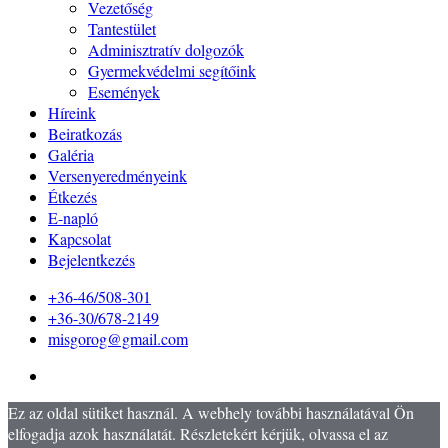
Vezetőség
Tantestület
Adminisztratív dolgozók
Gyermekvédelmi segítőink
Események
Híreink
Beiratkozás
Galéria
Versenyeredményeink
Étkezés
E-napló
Kapcsolat
Bejelentkezés
+36-46/508-301
+36-30/678-2149
misgorog@gmail.com
Ez az oldal sütiket használ. A webhely további használatával Ön
elfogadja azok használatát. Részletekért kérjük, olvassa el az