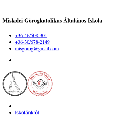
Miskolci Görögkatolikus Általános Iskola
+36-46/508-301
+36-30/678-2149
misgorog@gmail.com
Iskolánkról
Alapítvány
Bemutatkozás
Pályázataink
Dokumentumok