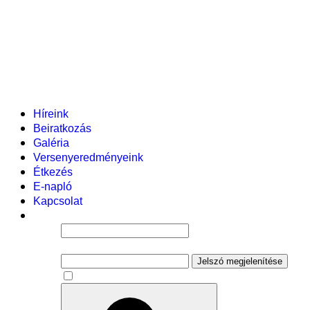
Helyi tanterv
Fenntartó
Vezetőség
Tantestület
Adminisztratív dolgozók
Gyermekvédelmi segítőink
Események
Híreink
Beiratkozás
Galéria
Versenyeredményeink
Étkezés
E-napló
Kapcsolat
Felhasználói név
Jelszó
Jelszó megjelenítése
Emlékezzen rám