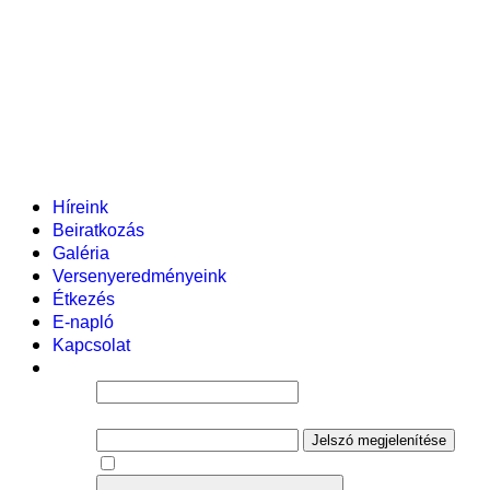
Pályázataink
Dokumentumok
Helyi tanterv
Fenntartó
Vezetőség
Tantestület
Adminisztratív dolgozók
Gyermekvédelmi segítőink
Események
Híreink
Beiratkozás
Galéria
Versenyeredményeink
Étkezés
E-napló
Kapcsolat
Felhasználói név
Jelszó
Jelszó megjelenítése
Emlékezzen rám