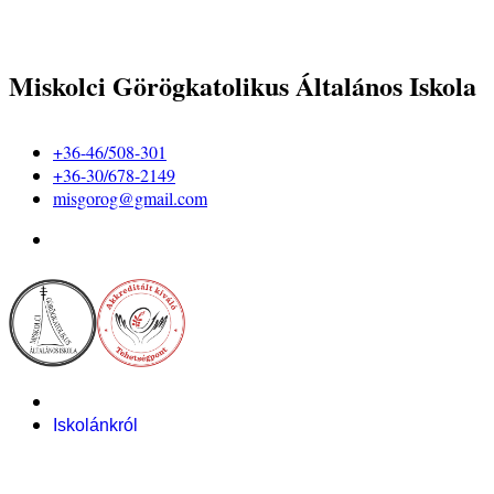
Miskolci Görögkatolikus Általános Iskola
+36-46/508-301
+36-30/678-2149
misgorog@gmail.com
Iskolánkról
Alapítvány
Bemutatkozás