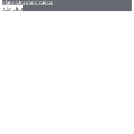
adatvédelmi irányelveinket.
Elfogadom