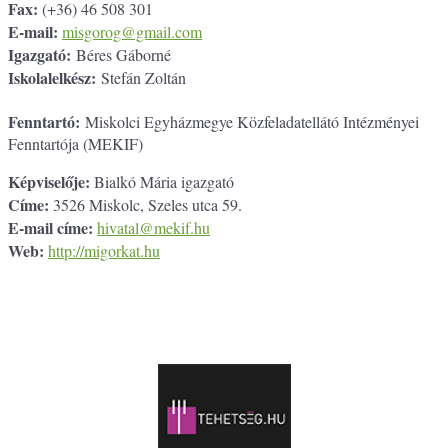
Fax:
(+36) 46 508 301
E-mail:
misgorog@gmail.com
Igazgató:
Béres Gáborné
Iskolalelkész:
Stefán Zoltán
Fenntartó:
Miskolci Egyházmegye Közfeladatellátó Intézményei
Fenntartója (MEKIF)
Képviselője:
Bialkó Mária igazgató
Címe:
3526 Miskolc, Szeles utca 59.
E-mail címe:
hivatal@mekif.hu
Web:
http://migorkat.hu