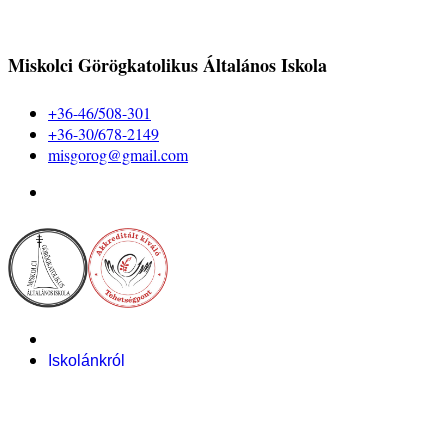
Miskolci Görögkatolikus Általános Iskola
+36-46/508-301
+36-30/678-2149
misgorog@gmail.com
Iskolánkról
Alapítvány
Bemutatkozás
Pályázataink
Dokumentumok