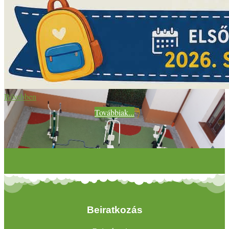
Bővebben
Továbbiak...
Beiratkozás