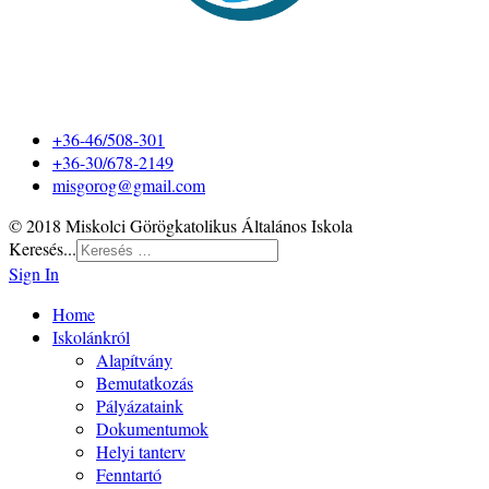
+36-46/508-301
+36-30/678-2149
misgorog@gmail.com
© 2018 Miskolci Görögkatolikus Általános Iskola
Keresés...
Sign In
Home
Iskolánkról
Alapítvány
Bemutatkozás
Pályázataink
Dokumentumok
Helyi tanterv
Fenntartó