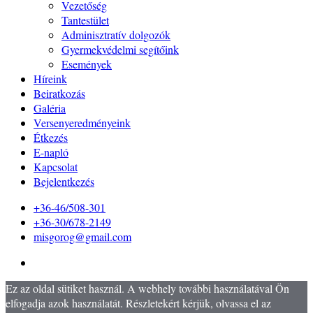
Vezetőség
Tantestület
Adminisztratív dolgozók
Gyermekvédelmi segítőink
Események
Híreink
Beiratkozás
Galéria
Versenyeredményeink
Étkezés
E-napló
Kapcsolat
Bejelentkezés
+36-46/508-301
+36-30/678-2149
misgorog@gmail.com
Ez az oldal sütiket használ. A webhely további használatával Ön
elfogadja azok használatát. Részletekért kérjük, olvassa el az