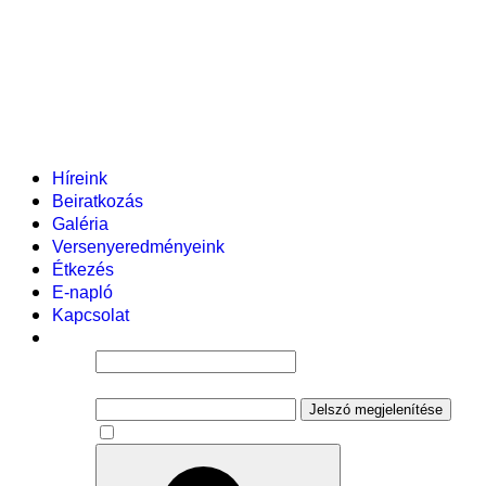
Helyi tanterv
Fenntartó
Vezetőség
Tantestület
Adminisztratív dolgozók
Gyermekvédelmi segítőink
Események
Híreink
Beiratkozás
Galéria
Versenyeredményeink
Étkezés
E-napló
Kapcsolat
Felhasználói név
Jelszó
Jelszó megjelenítése
Emlékezzen rám