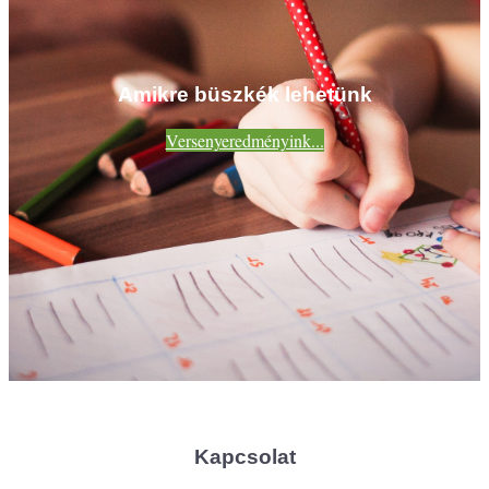
Amikre büszkék lehetünk
Versenyeredményink...
Kapcsolat