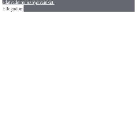
adatvédelmi irányelveinket.
Elfogadom