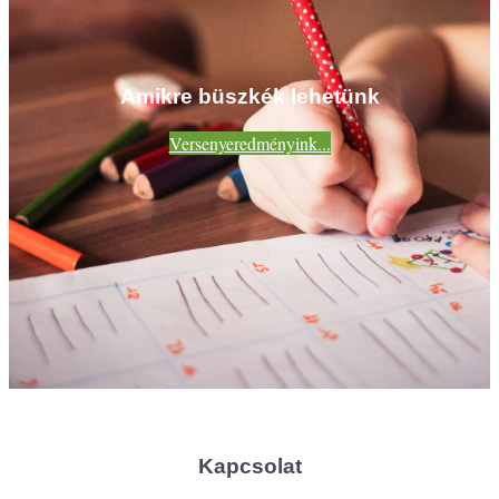
Amikre büszkék lehetünk
Versenyeredményink...
Kapcsolat