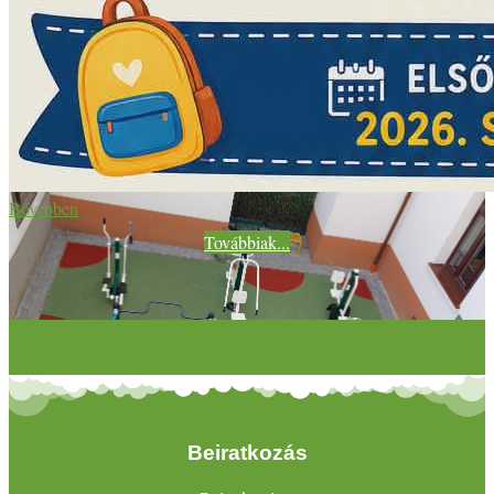
Bővebben
Továbbiak...
Beiratkozás