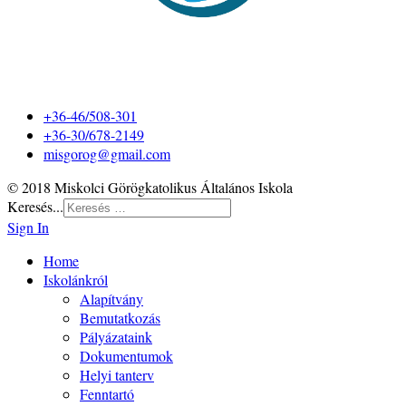
+36-46/508-301
+36-30/678-2149
misgorog@gmail.com
© 2018 Miskolci Görögkatolikus Általános Iskola
Keresés...
Sign In
Home
Iskolánkról
Alapítvány
Bemutatkozás
Pályázataink
Dokumentumok
Helyi tanterv
Fenntartó