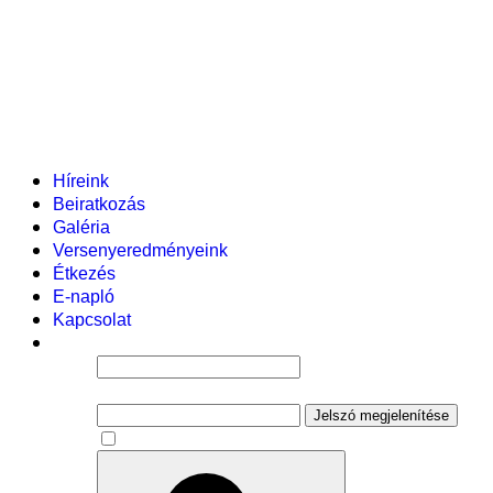
Helyi tanterv
Fenntartó
Vezetőség
Tantestület
Adminisztratív dolgozók
Gyermekvédelmi segítőink
Események
Híreink
Beiratkozás
Galéria
Versenyeredményeink
Étkezés
E-napló
Kapcsolat
Felhasználói név
Jelszó
Jelszó megjelenítése
Emlékezzen rám