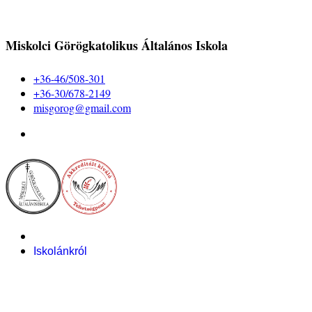
Miskolci Görögkatolikus Általános Iskola
+36-46/508-301
+36-30/678-2149
misgorog@gmail.com
Iskolánkról
Alapítvány
Bemutatkozás
Pályázataink
Dokumentumok