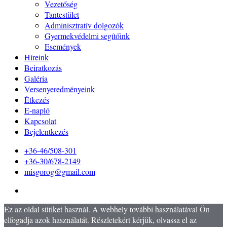
Vezetőség
Tantestület
Adminisztratív dolgozók
Gyermekvédelmi segítőink
Események
Híreink
Beiratkozás
Galéria
Versenyeredményeink
Étkezés
E-napló
Kapcsolat
Bejelentkezés
+36-46/508-301
+36-30/678-2149
misgorog@gmail.com
Ez az oldal sütiket használ. A webhely további használatával Ön
elfogadja azok használatát. Részletekért kérjük, olvassa el az