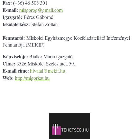
Fax:
(+36) 46 508 301
E-mail:
misgorog@gmail.com
Igazgató:
Béres Gáborné
Iskolalelkész:
Stefán Zoltán
Fenntartó:
Miskolci Egyházmegye Közfeladatellátó Intézményei
Fenntartója (MEKIF)
Képviselője:
Bialkó Mária igazgató
Címe:
3526 Miskolc, Szeles utca 59.
E-mail címe:
hivatal@mekif.hu
Web:
http://migorkat.hu