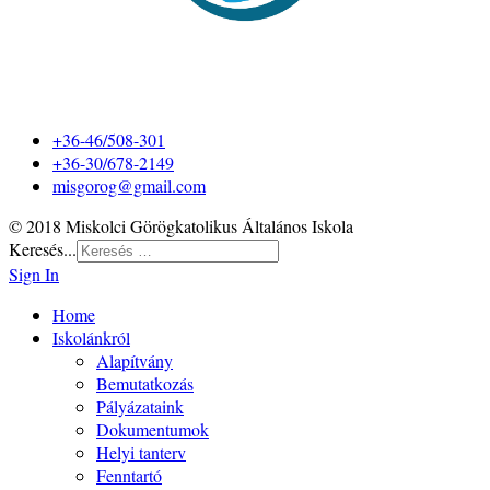
+36-46/508-301
+36-30/678-2149
misgorog@gmail.com
© 2018 Miskolci Görögkatolikus Általános Iskola
Keresés...
Sign In
Home
Iskolánkról
Alapítvány
Bemutatkozás
Pályázataink
Dokumentumok
Helyi tanterv
Fenntartó