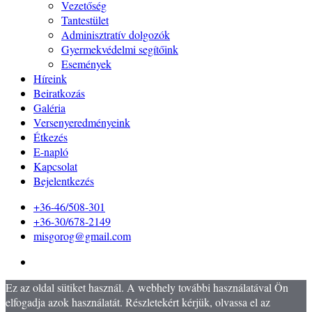
Vezetőség
Tantestület
Adminisztratív dolgozók
Gyermekvédelmi segítőink
Események
Híreink
Beiratkozás
Galéria
Versenyeredményeink
Étkezés
E-napló
Kapcsolat
Bejelentkezés
+36-46/508-301
+36-30/678-2149
misgorog@gmail.com
Ez az oldal sütiket használ. A webhely további használatával Ön
elfogadja azok használatát. Részletekért kérjük, olvassa el az