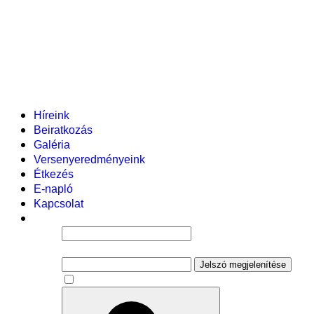
Helyi tanterv
Fenntartó
Vezetőség
Tantestület
Adminisztratív dolgozók
Gyermekvédelmi segítőink
Események
Híreink
Beiratkozás
Galéria
Versenyeredményeink
Étkezés
E-napló
Kapcsolat
Felhasználói név
Jelszó
Jelszó megjelenítése
Emlékezzen rám