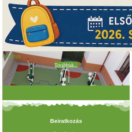
Bővebben
Továbbiak...
Beiratkozás