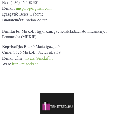
Fax:
(+36) 46 508 301
E-mail:
misgorog@gmail.com
Igazgató:
Béres Gáborné
Iskolalelkész:
Stefán Zoltán
Fenntartó:
Miskolci Egyházmegye Közfeladatellátó Intézményei
Fenntartója (MEKIF)
Képviselője:
Bialkó Mária igazgató
Címe:
3526 Miskolc, Szeles utca 59.
E-mail címe:
hivatal@mekif.hu
Web:
http://migorkat.hu