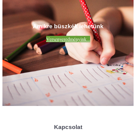
Amikre büszkék lehetünk
Versenyeredményink...
Kapcsolat