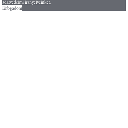
adatvédelmi irányelveinket.
Elfogadom