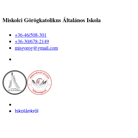
Miskolci Görögkatolikus Általános Iskola
+36-46/508-301
+36-30/678-2149
misgorog@gmail.com
Iskolánkról
Alapítvány
Bemutatkozás
Pályázataink
Dokumentumok