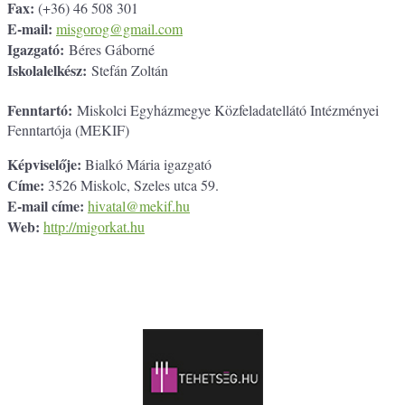
Fax:
(+36) 46 508 301
E-mail:
misgorog@gmail.com
Igazgató:
Béres Gáborné
Iskolalelkész:
Stefán Zoltán
Fenntartó:
Miskolci Egyházmegye Közfeladatellátó Intézményei
Fenntartója (MEKIF)
Képviselője:
Bialkó Mária igazgató
Címe:
3526 Miskolc, Szeles utca 59.
E-mail címe:
hivatal@mekif.hu
Web:
http://migorkat.hu