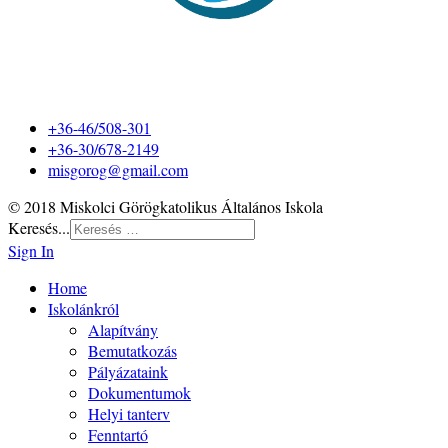
+36-46/508-301
+36-30/678-2149
misgorog@gmail.com
© 2018 Miskolci Görögkatolikus Általános Iskola
Keresés...
Sign In
Home
Iskolánkról
Alapítvány
Bemutatkozás
Pályázataink
Dokumentumok
Helyi tanterv
Fenntartó