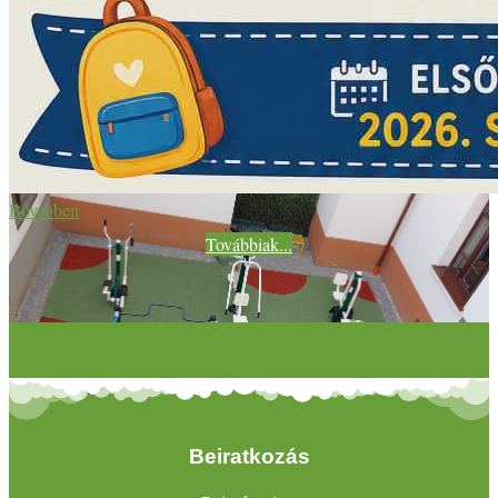
Bővebben
Továbbiak...
Beiratkozás