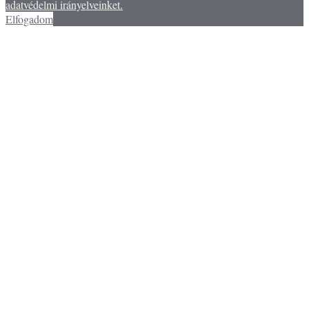
adatvédelmi irányelveinket.
Elfogadom