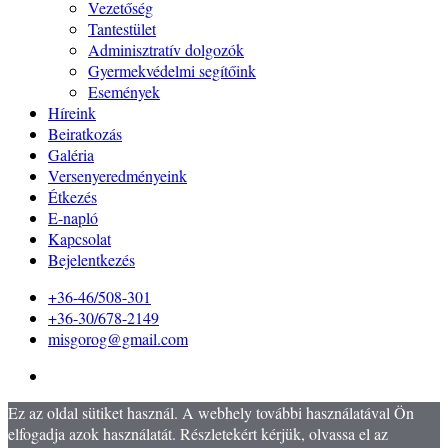
Vezetőség
Tantestület
Adminisztratív dolgozók
Gyermekvédelmi segítőink
Események
Híreink
Beiratkozás
Galéria
Versenyeredményeink
Étkezés
E-napló
Kapcsolat
Bejelentkezés
+36-46/508-301
+36-30/678-2149
misgorog@gmail.com
Ez az oldal sütiket használ. A webhely további használatával Ön
elfogadja azok használatát. Részletekért kérjük, olvassa el az