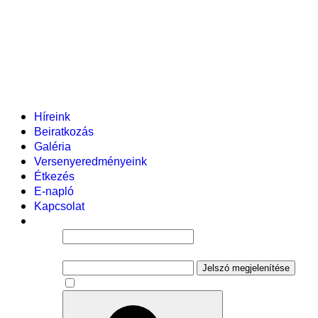
Helyi tanterv
Fenntartó
Vezetőség
Tantestület
Adminisztratív dolgozók
Gyermekvédelmi segítőink
Események
Híreink
Beiratkozás
Galéria
Versenyeredményeink
Étkezés
E-napló
Kapcsolat
Felhasználói név
Jelszó
Jelszó megjelenítése
Emlékezzen rám