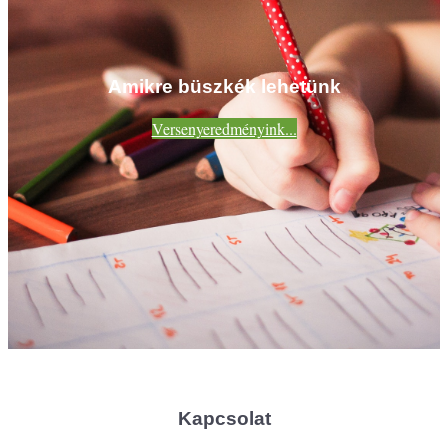
Amikre büszkék lehetünk
Versenyeredményink...
Kapcsolat