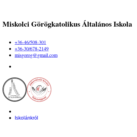
Miskolci Görögkatolikus Általános Iskola
+36-46/508-301
+36-30/678-2149
misgorog@gmail.com
Iskolánkról
Alapítvány
Bemutatkozás