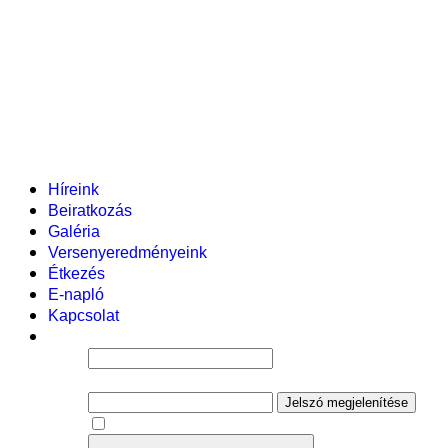
Pályázataink
Dokumentumok
Helyi tanterv
Fenntartó
Vezetőség
Tantestület
Adminisztratív dolgozók
Gyermekvédelmi segítőink
Események
Híreink
Beiratkozás
Galéria
Versenyeredményeink
Étkezés
E-napló
Kapcsolat
Felhasználói név
Jelszó
Jelszó megjelenítése
Emlékezzen rám