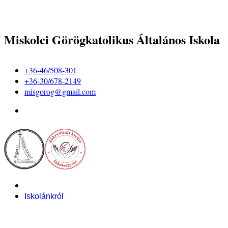
Miskolci Görögkatolikus Általános Iskola
+36-46/508-301
+36-30/678-2149
misgorog@gmail.com
Iskolánkról
Alapítvány
Bemutatkozás