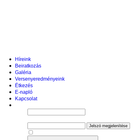
Pályázataink
Dokumentumok
Helyi tanterv
Fenntartó
Vezetőség
Tantestület
Adminisztratív dolgozók
Gyermekvédelmi segítőink
Események
Híreink
Beiratkozás
Galéria
Versenyeredményeink
Étkezés
E-napló
Kapcsolat
Felhasználói név
Jelszó
Jelszó megjelenítése
Emlékezzen rám