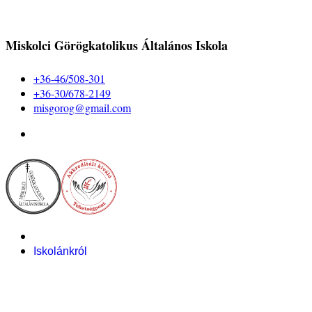
Miskolci Görögkatolikus Általános Iskola
+36-46/508-301
+36-30/678-2149
misgorog@gmail.com
Iskolánkról
Alapítvány
Bemutatkozás
Pályázataink
Dokumentumok