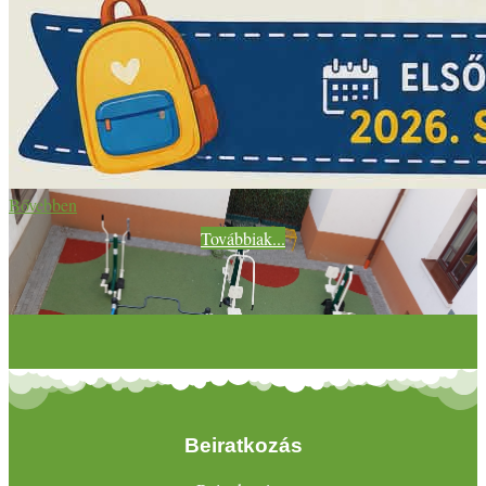
Bővebben
Továbbiak...
Beiratkozás