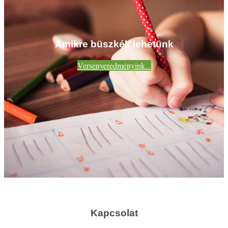
Amikre büszkék lehetünk
Versenyeredményink...
Kapcsolat