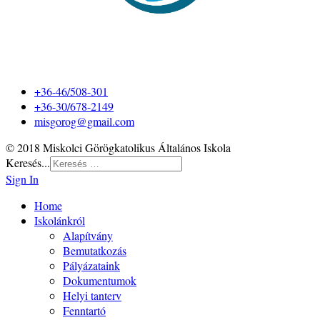
+36-46/508-301
+36-30/678-2149
misgorog@gmail.com
© 2018 Miskolci Görögkatolikus Általános Iskola
Keresés...
Sign In
Home
Iskolánkról
Alapítvány
Bemutatkozás
Pályázataink
Dokumentumok
Helyi tanterv
Fenntartó