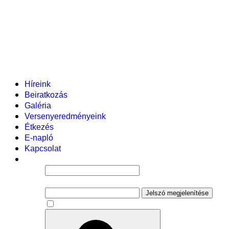
Helyi tanterv
Fenntartó
Vezetőség
Tantestület
Adminisztratív dolgozók
Gyermekvédelmi segítőink
Események
Híreink
Beiratkozás
Galéria
Versenyeredményeink
Étkezés
E-napló
Kapcsolat
Felhasználói név
Jelszó
Jelszó megjelenítése
Emlékezzen rám