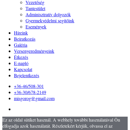
Vezetőség
Tantestület
Adminisztratív dolgozók
Gyermekvédelmi segítőink
Események
Híreink
Beiratkozás
Galéria
Versenyeredményeink
Étkezés
E-napló
Kapcsolat
Bejelentkezés
+36-46/508-301
+36-30/678-2149
misgorog@gmail.com
Ez az oldal sütiket használ. A webhely további használatával Ön
elfogadja azok használatát. Részletekért kérjük, olvassa el az