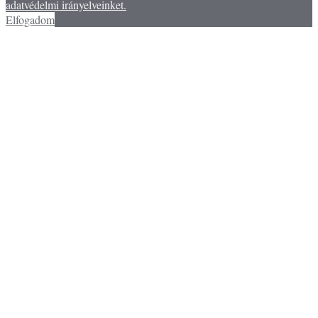
adatvédelmi irányelveinket.
Elfogadom