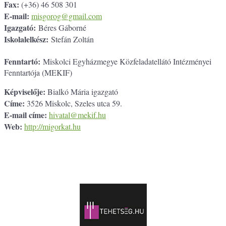
Fax:
(+36) 46 508 301
E-mail:
misgorog@gmail.com
Igazgató:
Béres Gáborné
Iskolalelkész:
Stefán Zoltán
Fenntartó:
Miskolci Egyházmegye Közfeladatellátó Intézményei
Fenntartója (MEKIF)
Képviselője:
Bialkó Mária igazgató
Címe:
3526 Miskolc, Szeles utca 59.
E-mail címe:
hivatal@mekif.hu
Web:
http://migorkat.hu