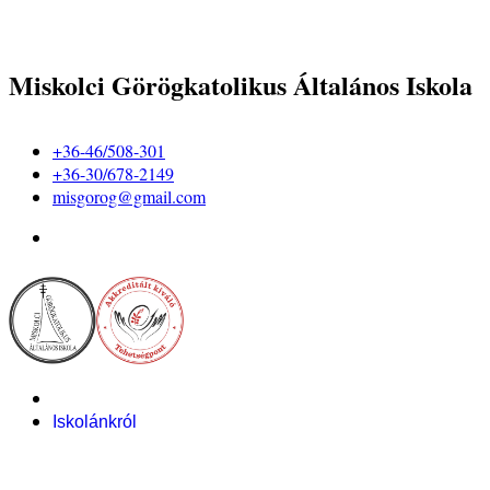
Miskolci Görögkatolikus Általános Iskola
+36-46/508-301
+36-30/678-2149
misgorog@gmail.com
Iskolánkról
Alapítvány
Bemutatkozás