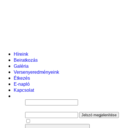
Pályázataink
Dokumentumok
Helyi tanterv
Fenntartó
Vezetőség
Tantestület
Adminisztratív dolgozók
Gyermekvédelmi segítőink
Események
Híreink
Beiratkozás
Galéria
Versenyeredményeink
Étkezés
E-napló
Kapcsolat
Felhasználói név
Jelszó
Jelszó megjelenítése
Emlékezzen rám