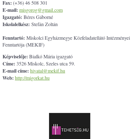
Fax:
(+36) 46 508 301
E-mail:
misgorog@gmail.com
Igazgató:
Béres Gáborné
Iskolalelkész:
Stefán Zoltán
Fenntartó:
Miskolci Egyházmegye Közfeladatellátó Intézményei
Fenntartója (MEKIF)
Képviselője:
Bialkó Mária igazgató
Címe:
3526 Miskolc, Szeles utca 59.
E-mail címe:
hivatal@mekif.hu
Web:
http://migorkat.hu