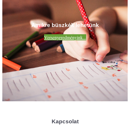
Amikre büszkék lehetünk
Versenyeredményink...
Kapcsolat