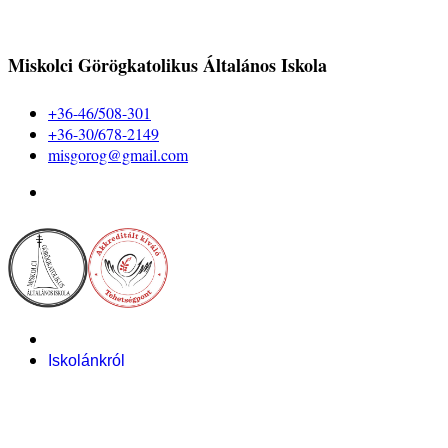
Miskolci Görögkatolikus Általános Iskola
+36-46/508-301
+36-30/678-2149
misgorog@gmail.com
Iskolánkról
Alapítvány
Bemutatkozás
Pályázataink
Dokumentumok