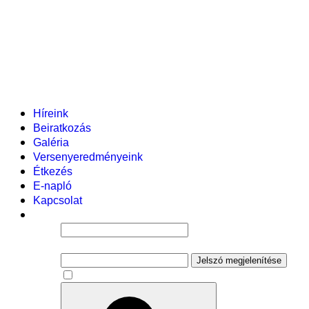
Helyi tanterv
Fenntartó
Vezetőség
Tantestület
Adminisztratív dolgozók
Gyermekvédelmi segítőink
Események
Híreink
Beiratkozás
Galéria
Versenyeredményeink
Étkezés
E-napló
Kapcsolat
Felhasználói név
Jelszó
Jelszó megjelenítése
Emlékezzen rám