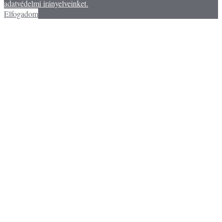
adatvédelmi irányelveinket.
Elfogadom