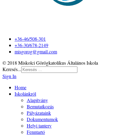
+36-46/508-301
+36-30/678-2149
misgorog@gmail.com
© 2018 Miskolci Görögkatolikus Általános Iskola
Keresés...
Sign In
Home
Iskolánkról
Alapítvány
Bemutatkozás
Pályázataink
Dokumentumok
Helyi tanterv
Fenntartó