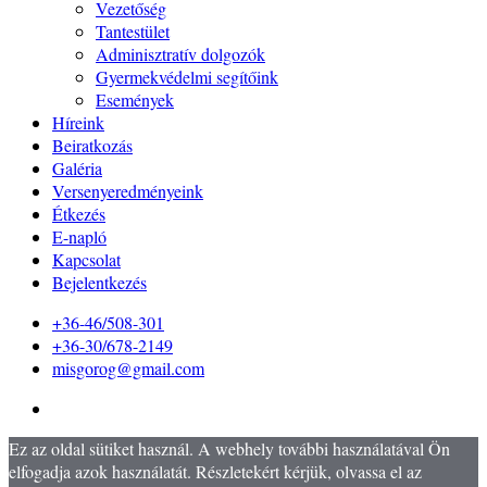
Vezetőség
Tantestület
Adminisztratív dolgozók
Gyermekvédelmi segítőink
Események
Híreink
Beiratkozás
Galéria
Versenyeredményeink
Étkezés
E-napló
Kapcsolat
Bejelentkezés
+36-46/508-301
+36-30/678-2149
misgorog@gmail.com
Ez az oldal sütiket használ. A webhely további használatával Ön
elfogadja azok használatát. Részletekért kérjük, olvassa el az