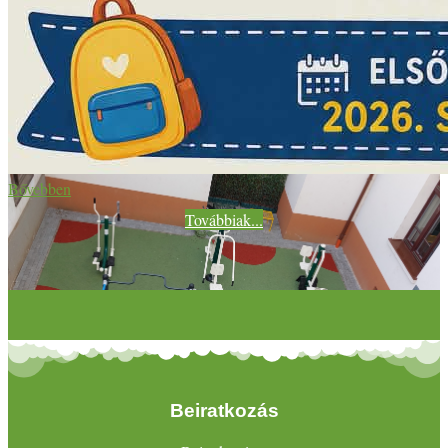
Bővebben
Továbbiak...
Beiratkozás