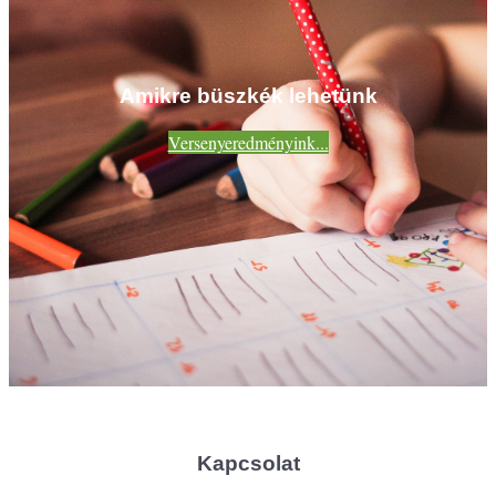
Amikre büszkék lehetünk
Versenyeredményink...
Kapcsolat