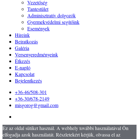
Vezetőség
Tantestület
Adminisztratív dolgozók
Gyermekvédelmi segítőink
Események
Híreink
Beiratkozás
Galéria
Versenyeredményeink
Étkezés
E-napló
Kapcsolat
Bejelentkezés
+36-46/508-301
+36-30/678-2149
misgorog@gmail.com
Ez az oldal sütiket használ. A webhely további használatával Ön
elfogadja azok használatát. Részletekért kérjük, olvassa el az