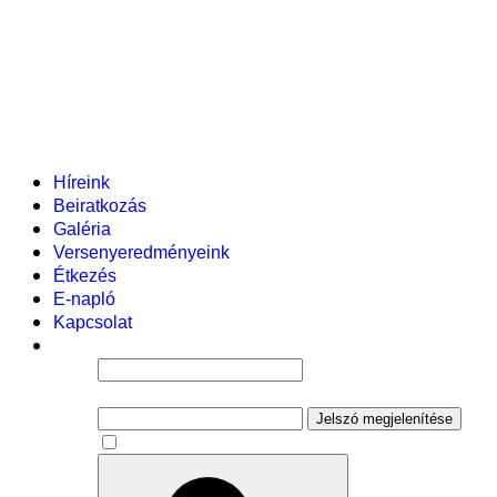
Helyi tanterv
Fenntartó
Vezetőség
Tantestület
Adminisztratív dolgozók
Gyermekvédelmi segítőink
Események
Híreink
Beiratkozás
Galéria
Versenyeredményeink
Étkezés
E-napló
Kapcsolat
Felhasználói név
Jelszó
Jelszó megjelenítése
Emlékezzen rám