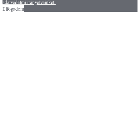
adatvédelmi irányelveinket.
Elfogadom