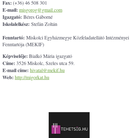
Fax:
(+36) 46 508 301
E-mail:
misgorog@gmail.com
Igazgató:
Béres Gáborné
Iskolalelkész:
Stefán Zoltán
Fenntartó:
Miskolci Egyházmegye Közfeladatellátó Intézményei
Fenntartója (MEKIF)
Képviselője:
Bialkó Mária igazgató
Címe:
3526 Miskolc, Szeles utca 59.
E-mail címe:
hivatal@mekif.hu
Web:
http://migorkat.hu