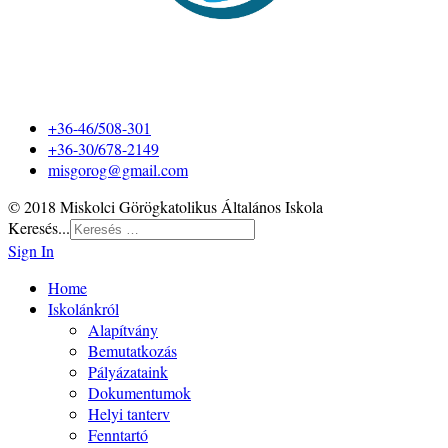
+36-46/508-301
+36-30/678-2149
misgorog@gmail.com
© 2018 Miskolci Görögkatolikus Általános Iskola
Keresés...
Sign In
Home
Iskolánkról
Alapítvány
Bemutatkozás
Pályázataink
Dokumentumok
Helyi tanterv
Fenntartó