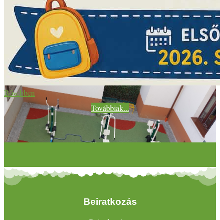
Bővebben
Továbbiak...
Beiratkozás