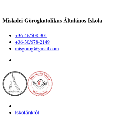
Miskolci Görögkatolikus Általános Iskola
+36-46/508-301
+36-30/678-2149
misgorog@gmail.com
Iskolánkról
Alapítvány
Bemutatkozás
Pályázataink
Dokumentumok