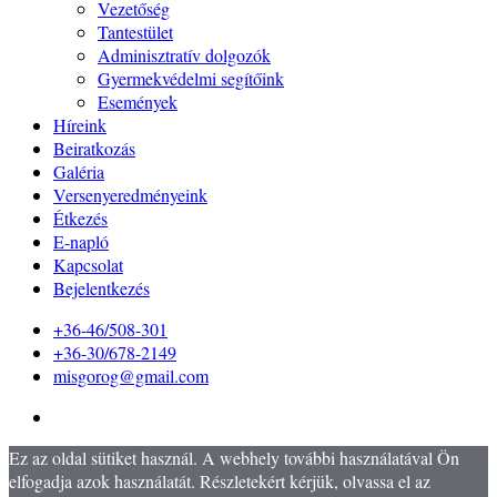
Vezetőség
Tantestület
Adminisztratív dolgozók
Gyermekvédelmi segítőink
Események
Híreink
Beiratkozás
Galéria
Versenyeredményeink
Étkezés
E-napló
Kapcsolat
Bejelentkezés
+36-46/508-301
+36-30/678-2149
misgorog@gmail.com
Ez az oldal sütiket használ. A webhely további használatával Ön
elfogadja azok használatát. Részletekért kérjük, olvassa el az