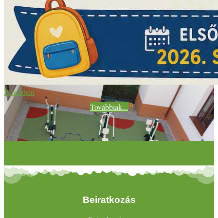
Bővebben
Továbbiak...
Beiratkozás