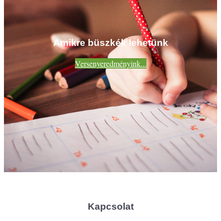
Amikre büszkék lehetünk
Versenyeredményink...
Kapcsolat