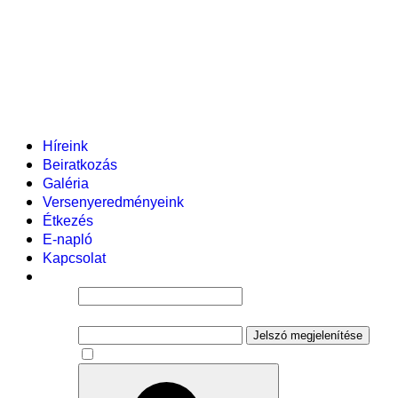
Helyi tanterv
Fenntartó
Vezetőség
Tantestület
Adminisztratív dolgozók
Gyermekvédelmi segítőink
Események
Híreink
Beiratkozás
Galéria
Versenyeredményeink
Étkezés
E-napló
Kapcsolat
Felhasználói név
Jelszó
Jelszó megjelenítése
Emlékezzen rám