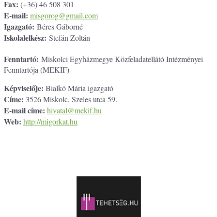
Fax:
(+36) 46 508 301
E-mail:
misgorog@gmail.com
Igazgató:
Béres Gáborné
Iskolalelkész:
Stefán Zoltán
Fenntartó:
Miskolci Egyházmegye Közfeladatellátó Intézményei
Fenntartója (MEKIF)
Képviselője:
Bialkó Mária igazgató
Címe:
3526 Miskolc, Szeles utca 59.
E-mail címe:
hivatal@mekif.hu
Web:
http://migorkat.hu