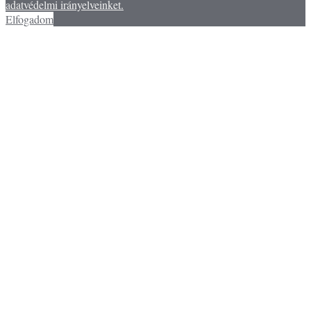
adatvédelmi irányelveinket.
Elfogadom