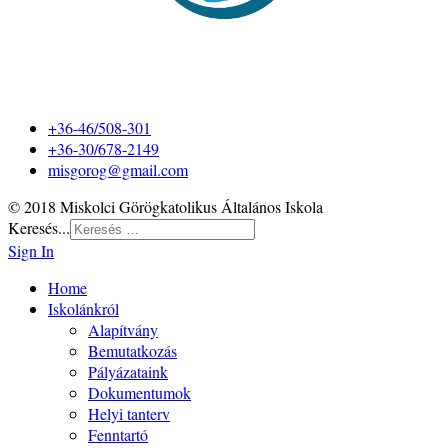
+36-46/508-301
+36-30/678-2149
misgorog@gmail.com
© 2018 Miskolci Görögkatolikus Általános Iskola
Keresés...
Sign In
Home
Iskolánkról
Alapítvány
Bemutatkozás
Pályázataink
Dokumentumok
Helyi tanterv
Fenntartó