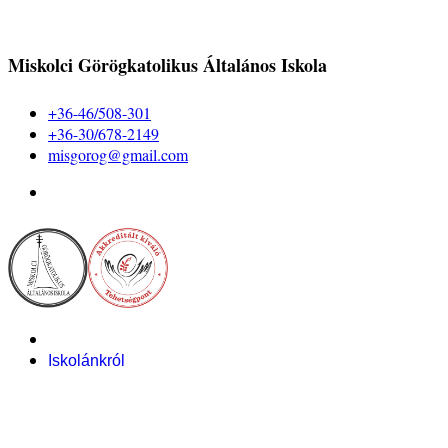
Miskolci Görögkatolikus Általános Iskola
+36-46/508-301
+36-30/678-2149
misgorog@gmail.com
Iskolánkról
Alapítvány
Bemutatkozás
Pályázataink
Dokumentumok