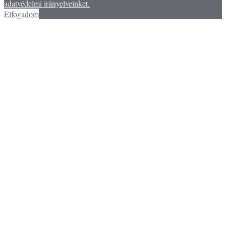
adatvédelmi irányelveinket.
Elfogadom