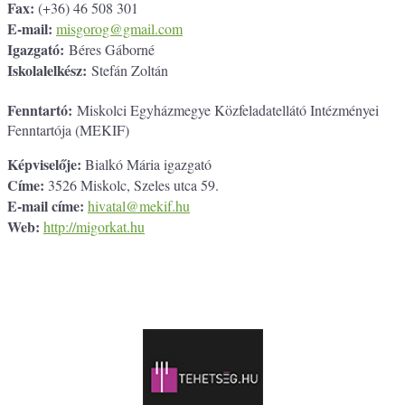
Fax:
(+36) 46 508 301
E-mail:
misgorog@gmail.com
Igazgató:
Béres Gáborné
Iskolalelkész:
Stefán Zoltán
Fenntartó:
Miskolci Egyházmegye Közfeladatellátó Intézményei
Fenntartója (MEKIF)
Képviselője:
Bialkó Mária igazgató
Címe:
3526 Miskolc, Szeles utca 59.
E-mail címe:
hivatal@mekif.hu
Web:
http://migorkat.hu