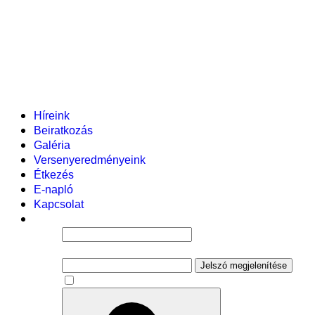
Helyi tanterv
Fenntartó
Vezetőség
Tantestület
Adminisztratív dolgozók
Gyermekvédelmi segítőink
Események
Híreink
Beiratkozás
Galéria
Versenyeredményeink
Étkezés
E-napló
Kapcsolat
Felhasználói név
Jelszó
Jelszó megjelenítése
Emlékezzen rám