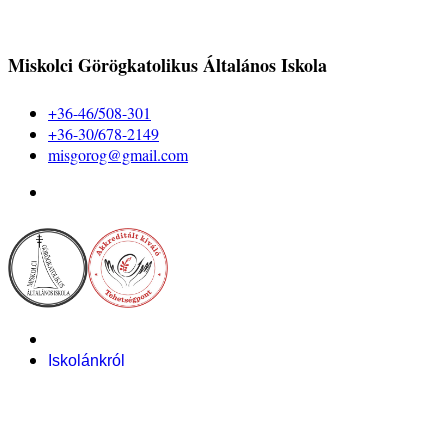
Miskolci Görögkatolikus Általános Iskola
+36-46/508-301
+36-30/678-2149
misgorog@gmail.com
Iskolánkról
Alapítvány
Bemutatkozás
Pályázataink
Dokumentumok