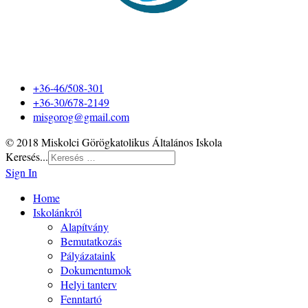
+36-46/508-301
+36-30/678-2149
misgorog@gmail.com
© 2018 Miskolci Görögkatolikus Általános Iskola
Keresés...
Sign In
Home
Iskolánkról
Alapítvány
Bemutatkozás
Pályázataink
Dokumentumok
Helyi tanterv
Fenntartó