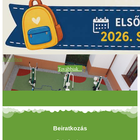
Bővebben
Továbbiak...
Beiratkozás