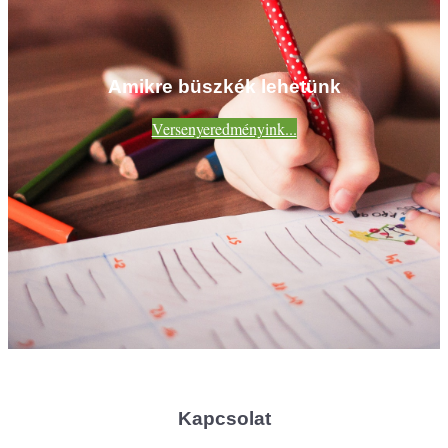
Amikre büszkék lehetünk
Versenyeredményink...
Kapcsolat