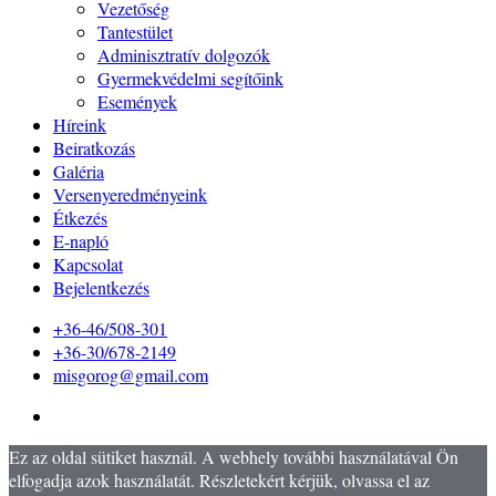
Vezetőség
Tantestület
Adminisztratív dolgozók
Gyermekvédelmi segítőink
Események
Híreink
Beiratkozás
Galéria
Versenyeredményeink
Étkezés
E-napló
Kapcsolat
Bejelentkezés
+36-46/508-301
+36-30/678-2149
misgorog@gmail.com
Ez az oldal sütiket használ. A webhely további használatával Ön
elfogadja azok használatát. Részletekért kérjük, olvassa el az