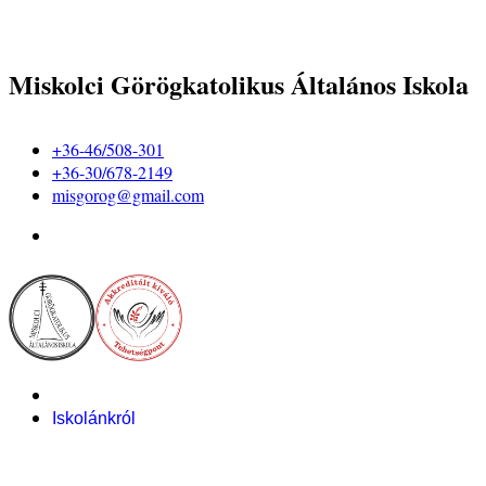
Miskolci Görögkatolikus Általános Iskola
+36-46/508-301
+36-30/678-2149
misgorog@gmail.com
Iskolánkról
Alapítvány
Bemutatkozás