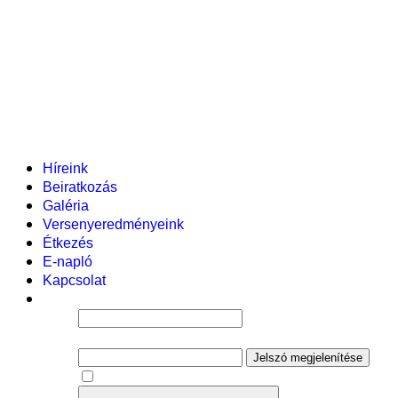
Pályázataink
Dokumentumok
Helyi tanterv
Fenntartó
Vezetőség
Tantestület
Adminisztratív dolgozók
Gyermekvédelmi segítőink
Események
Híreink
Beiratkozás
Galéria
Versenyeredményeink
Étkezés
E-napló
Kapcsolat
Felhasználói név
Jelszó
Jelszó megjelenítése
Emlékezzen rám