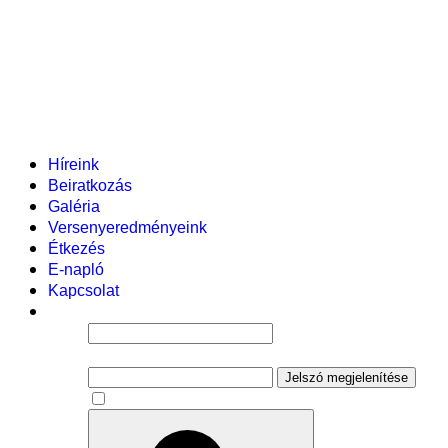
Helyi tanterv
Fenntartó
Vezetőség
Tantestület
Adminisztratív dolgozók
Gyermekvédelmi segítőink
Események
Híreink
Beiratkozás
Galéria
Versenyeredményeink
Étkezés
E-napló
Kapcsolat
Felhasználói név
Jelszó
Jelszó megjelenítése
Emlékezzen rám