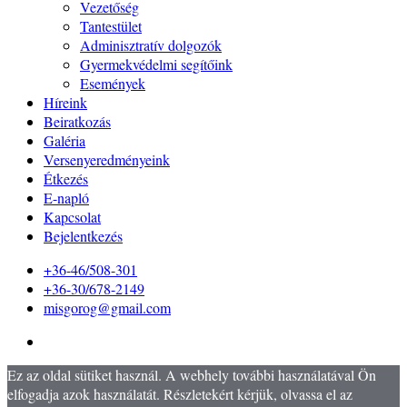
Vezetőség
Tantestület
Adminisztratív dolgozók
Gyermekvédelmi segítőink
Események
Híreink
Beiratkozás
Galéria
Versenyeredményeink
Étkezés
E-napló
Kapcsolat
Bejelentkezés
+36-46/508-301
+36-30/678-2149
misgorog@gmail.com
Ez az oldal sütiket használ. A webhely további használatával Ön
elfogadja azok használatát. Részletekért kérjük, olvassa el az