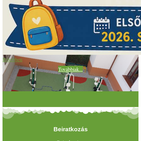
Bővebben
Továbbiak...
Beiratkozás