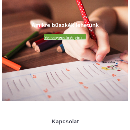
Amikre büszkék lehetünk
Versenyeredményink...
Kapcsolat