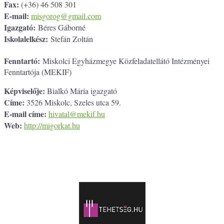
Fax:
(+36) 46 508 301
E-mail:
misgorog@gmail.com
Igazgató:
Béres Gáborné
Iskolalelkész:
Stefán Zoltán
Fenntartó:
Miskolci Egyházmegye Közfeladatellátó Intézményei
Fenntartója (MEKIF)
Képviselője:
Bialkó Mária igazgató
Címe:
3526 Miskolc, Szeles utca 59.
E-mail címe:
hivatal@mekif.hu
Web:
http://migorkat.hu