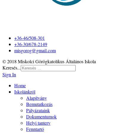
+36-46/508-301
+36-30/678-2149
misgorog@gmail.com
© 2018 Miskolci Görögkatolikus Általános Iskola
Keresés...
Sign In
Home
Iskolánkról
Alapítvány
Bemutatkozás
Pályázataink
Dokumentumok
Helyi tanterv
Fenntartó