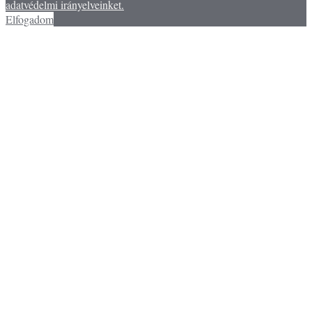
adatvédelmi irányelveinket.
Elfogadom