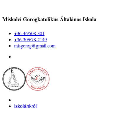
Miskolci Görögkatolikus Általános Iskola
+36-46/508-301
+36-30/678-2149
misgorog@gmail.com
Iskolánkról
Alapítvány
Bemutatkozás
Pályázataink
Dokumentumok