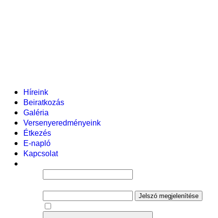
Pályázataink
Dokumentumok
Helyi tanterv
Fenntartó
Vezetőség
Tantestület
Adminisztratív dolgozók
Gyermekvédelmi segítőink
Események
Híreink
Beiratkozás
Galéria
Versenyeredményeink
Étkezés
E-napló
Kapcsolat
Felhasználói név
Jelszó
Jelszó megjelenítése
Emlékezzen rám