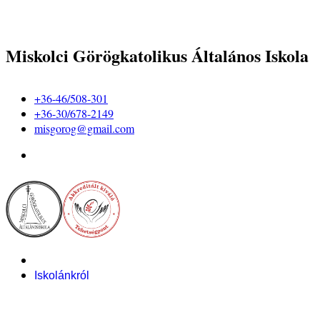
Miskolci Görögkatolikus Általános Iskola
+36-46/508-301
+36-30/678-2149
misgorog@gmail.com
Iskolánkról
Alapítvány
Bemutatkozás