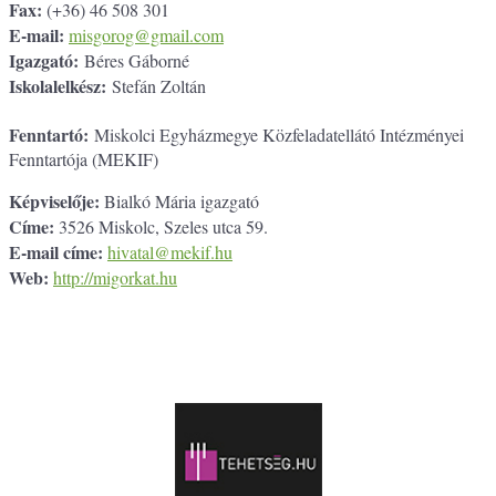
Fax:
(+36) 46 508 301
E-mail:
misgorog@gmail.com
Igazgató:
Béres Gáborné
Iskolalelkész:
Stefán Zoltán
Fenntartó:
Miskolci Egyházmegye Közfeladatellátó Intézményei
Fenntartója (MEKIF)
Képviselője:
Bialkó Mária igazgató
Címe:
3526 Miskolc, Szeles utca 59.
E-mail címe:
hivatal@mekif.hu
Web:
http://migorkat.hu