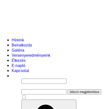
Helyi tanterv
Fenntartó
Vezetőség
Tantestület
Adminisztratív dolgozók
Gyermekvédelmi segítőink
Események
Híreink
Beiratkozás
Galéria
Versenyeredményeink
Étkezés
E-napló
Kapcsolat
Felhasználói név
Jelszó
Jelszó megjelenítése
Emlékezzen rám