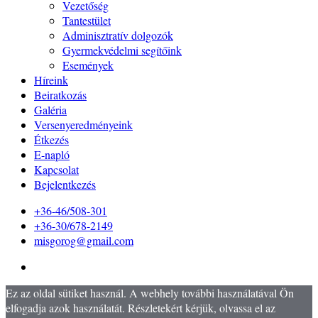
Vezetőség
Tantestület
Adminisztratív dolgozók
Gyermekvédelmi segítőink
Események
Híreink
Beiratkozás
Galéria
Versenyeredményeink
Étkezés
E-napló
Kapcsolat
Bejelentkezés
+36-46/508-301
+36-30/678-2149
misgorog@gmail.com
Ez az oldal sütiket használ. A webhely további használatával Ön
elfogadja azok használatát. Részletekért kérjük, olvassa el az