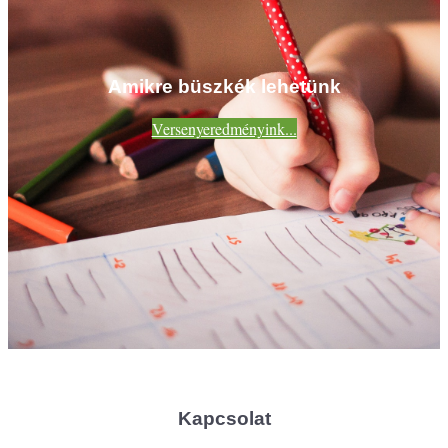
Amikre büszkék lehetünk
Versenyeredményink...
Kapcsolat