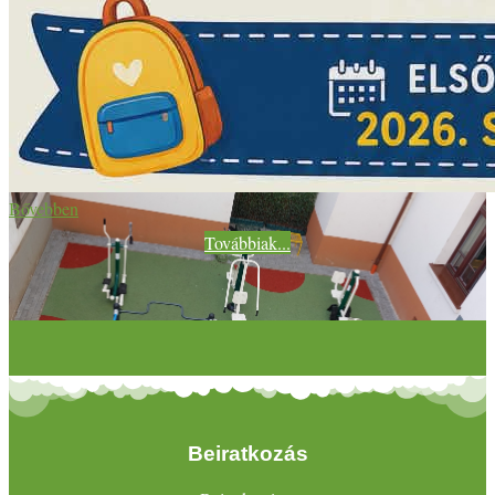
Bővebben
Továbbiak...
Beiratkozás