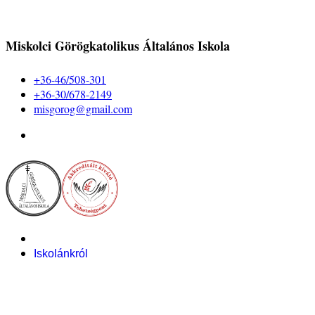
Miskolci Görögkatolikus Általános Iskola
+36-46/508-301
+36-30/678-2149
misgorog@gmail.com
Iskolánkról
Alapítvány
Bemutatkozás
Pályázataink
Dokumentumok