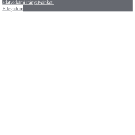
adatvédelmi irányelveinket.
Elfogadom