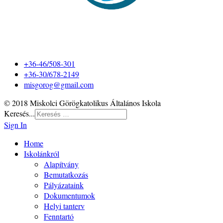
+36-46/508-301
+36-30/678-2149
misgorog@gmail.com
© 2018 Miskolci Görögkatolikus Általános Iskola
Keresés...
Sign In
Home
Iskolánkról
Alapítvány
Bemutatkozás
Pályázataink
Dokumentumok
Helyi tanterv
Fenntartó