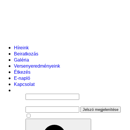
Helyi tanterv
Fenntartó
Vezetőség
Tantestület
Adminisztratív dolgozók
Gyermekvédelmi segítőink
Események
Híreink
Beiratkozás
Galéria
Versenyeredményeink
Étkezés
E-napló
Kapcsolat
Felhasználói név
Jelszó
Jelszó megjelenítése
Emlékezzen rám