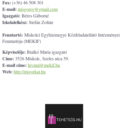
Fax:
(+36) 46 508 301
E-mail:
misgorog@gmail.com
Igazgató:
Béres Gáborné
Iskolalelkész:
Stefán Zoltán
Fenntartó:
Miskolci Egyházmegye Közfeladatellátó Intézményei
Fenntartója (MEKIF)
Képviselője:
Bialkó Mária igazgató
Címe:
3526 Miskolc, Szeles utca 59.
E-mail címe:
hivatal@mekif.hu
Web:
http://migorkat.hu