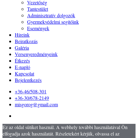
Vezetőség
Tantestület
Adminisztratív dolgozók
Gyermekvédelmi segítőink
Események
Híreink
Beiratkozás
Galéria
Versenyeredményeink
Étkezés
E-napló
Kapcsolat
Bejelentkezés
+36-46/508-301
+36-30/678-2149
misgorog@gmail.com
Ez az oldal sütiket használ. A webhely további használatával Ön
elfogadja azok használatát. Részletekért kérjük, olvassa el az