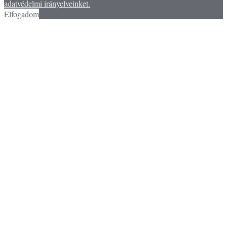
adatvédelmi irányelveinket.
Elfogadom