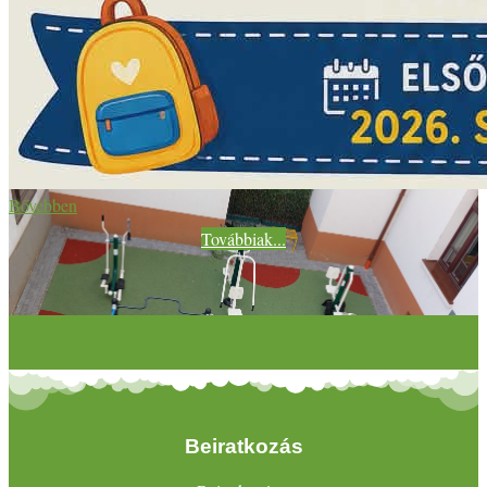
Bővebben
Továbbiak...
Beiratkozás