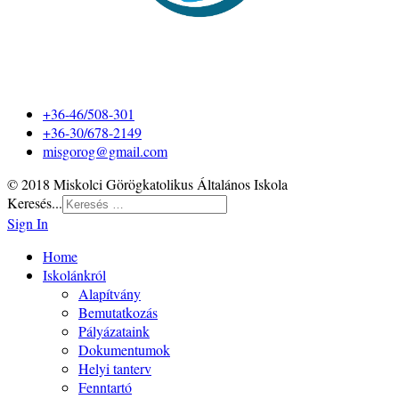
+36-46/508-301
+36-30/678-2149
misgorog@gmail.com
© 2018 Miskolci Görögkatolikus Általános Iskola
Keresés...
Sign In
Home
Iskolánkról
Alapítvány
Bemutatkozás
Pályázataink
Dokumentumok
Helyi tanterv
Fenntartó