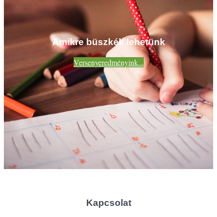
Amikre büszkék lehetünk
Versenyeredményink...
Kapcsolat