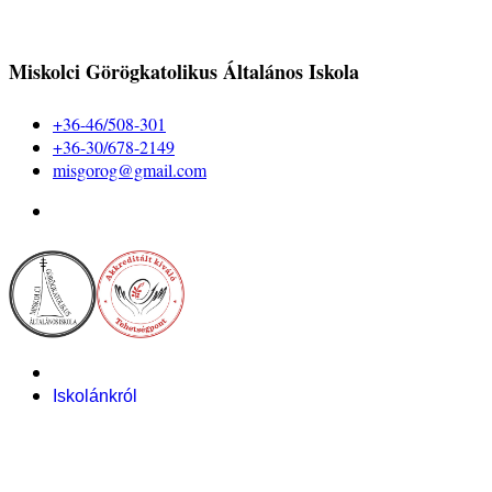
Miskolci Görögkatolikus Általános Iskola
+36-46/508-301
+36-30/678-2149
misgorog@gmail.com
Iskolánkról
Alapítvány
Bemutatkozás
Pályázataink
Dokumentumok