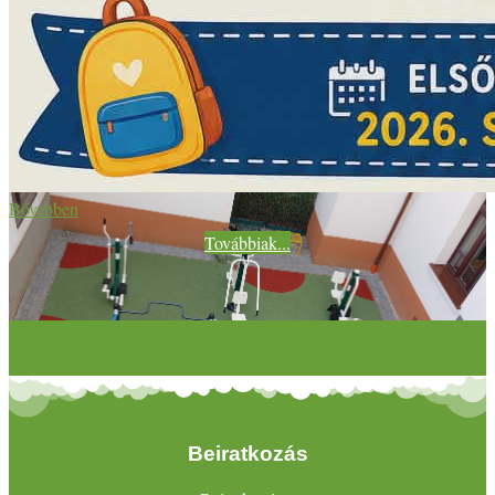
Bővebben
Továbbiak...
Beiratkozás