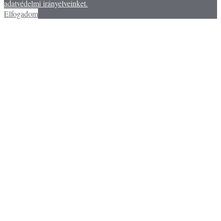
adatvédelmi irányelveinket.
Elfogadom