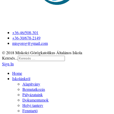
+36-46/508-301
+36-30/678-2149
misgorog@gmail.com
© 2018 Miskolci Görögkatolikus Általános Iskola
Keresés...
Sign In
Home
Iskolánkról
Alapítvány
Bemutatkozás
Pályázataink
Dokumentumok
Helyi tanterv
Fenntartó