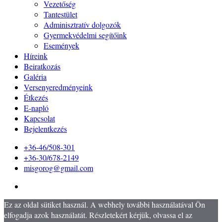
Vezetőség
Tantestület
Adminisztratív dolgozók
Gyermekvédelmi segítőink
Események
Híreink
Beiratkozás
Galéria
Versenyeredményeink
Étkezés
E-napló
Kapcsolat
Bejelentkezés
+36-46/508-301
+36-30/678-2149
misgorog@gmail.com
Ez az oldal sütiket használ. A webhely további használatával Ön
elfogadja azok használatát. Részletekért kérjük, olvassa el az