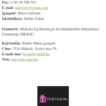
Fax:
(+36) 46 508 301
E-mail:
misgorog@gmail.com
Igazgató:
Béres Gáborné
Iskolalelkész:
Stefán Zoltán
Fenntartó:
Miskolci Egyházmegye Közfeladatellátó Intézményei
Fenntartója (MEKIF)
Képviselője:
Bialkó Mária igazgató
Címe:
3526 Miskolc, Szeles utca 59.
E-mail címe:
hivatal@mekif.hu
Web:
http://migorkat.hu