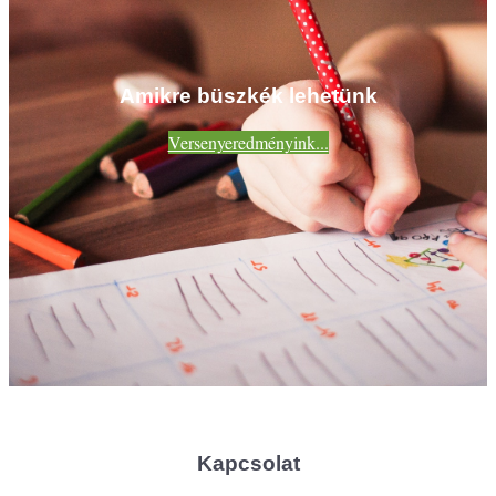
Amikre büszkék lehetünk
Versenyeredményink...
Kapcsolat