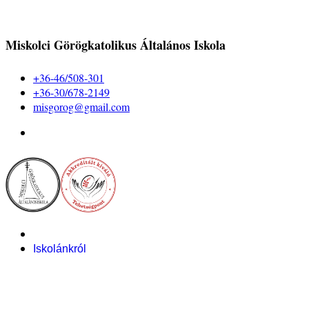
Miskolci Görögkatolikus Általános Iskola
+36-46/508-301
+36-30/678-2149
misgorog@gmail.com
Iskolánkról
Alapítvány
Bemutatkozás
Pályázataink
Dokumentumok