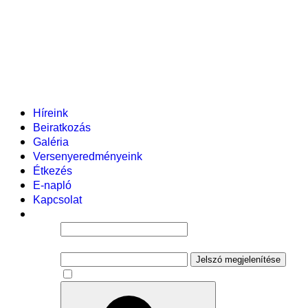
Helyi tanterv
Fenntartó
Vezetőség
Tantestület
Adminisztratív dolgozók
Gyermekvédelmi segítőink
Események
Híreink
Beiratkozás
Galéria
Versenyeredményeink
Étkezés
E-napló
Kapcsolat
Felhasználói név
Jelszó
Jelszó megjelenítése
Emlékezzen rám