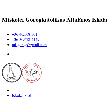
Miskolci Görögkatolikus Általános Iskola
+36-46/508-301
+36-30/678-2149
misgorog@gmail.com
Iskolánkról
Alapítvány
Bemutatkozás