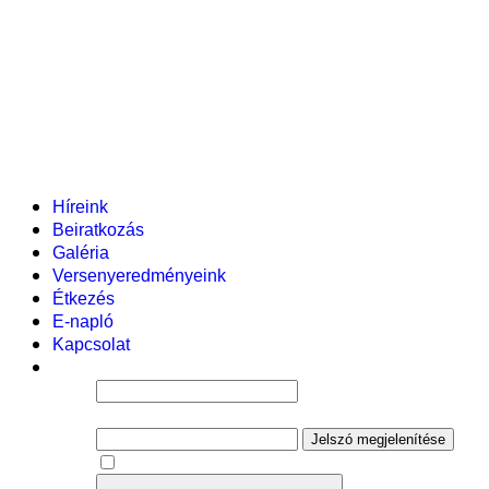
Pályázataink
Dokumentumok
Helyi tanterv
Fenntartó
Vezetőség
Tantestület
Adminisztratív dolgozók
Gyermekvédelmi segítőink
Események
Híreink
Beiratkozás
Galéria
Versenyeredményeink
Étkezés
E-napló
Kapcsolat
Felhasználói név
Jelszó
Jelszó megjelenítése
Emlékezzen rám