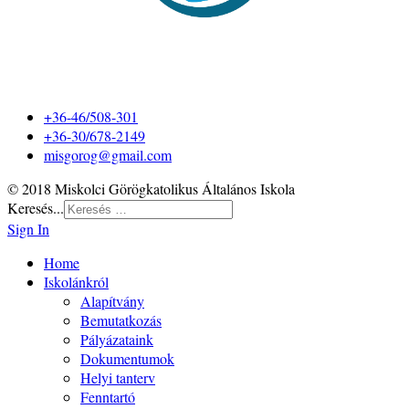
+36-46/508-301
+36-30/678-2149
misgorog@gmail.com
© 2018 Miskolci Görögkatolikus Általános Iskola
Keresés...
Sign In
Home
Iskolánkról
Alapítvány
Bemutatkozás
Pályázataink
Dokumentumok
Helyi tanterv
Fenntartó