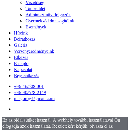
Vezetőség
Tantestület
Adminisztratív dolgozók
Gyermekvédelmi segítőink
Események
Híreink
Beiratkozás
Galéria
Versenyeredményeink
Étkezés
E-napló
Kapcsolat
Bejelentkezés
+36-46/508-301
+36-30/678-2149
misgorog@gmail.com
Ez az oldal sütiket használ. A webhely további használatával Ön
elfogadja azok használatát. Részletekért kérjük, olvassa el az