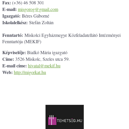
Fax:
(+36) 46 508 301
E-mail:
misgorog@gmail.com
Igazgató:
Béres Gáborné
Iskolalelkész:
Stefán Zoltán
Fenntartó:
Miskolci Egyházmegye Közfeladatellátó Intézményei
Fenntartója (MEKIF)
Képviselője:
Bialkó Mária igazgató
Címe:
3526 Miskolc, Szeles utca 59.
E-mail címe:
hivatal@mekif.hu
Web:
http://migorkat.hu