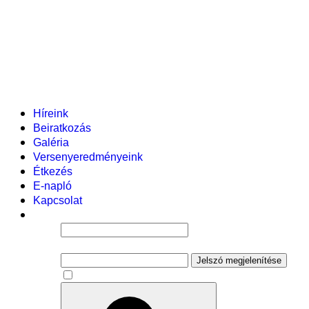
Helyi tanterv
Fenntartó
Vezetőség
Tantestület
Adminisztratív dolgozók
Gyermekvédelmi segítőink
Események
Híreink
Beiratkozás
Galéria
Versenyeredményeink
Étkezés
E-napló
Kapcsolat
Felhasználói név
Jelszó
Jelszó megjelenítése
Emlékezzen rám