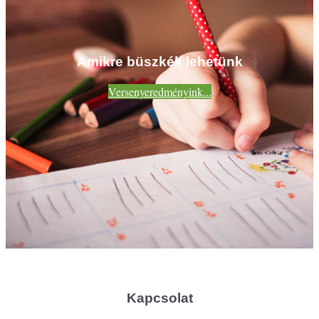
Amikre büszkék lehetünk
Versenyeredményink...
Kapcsolat