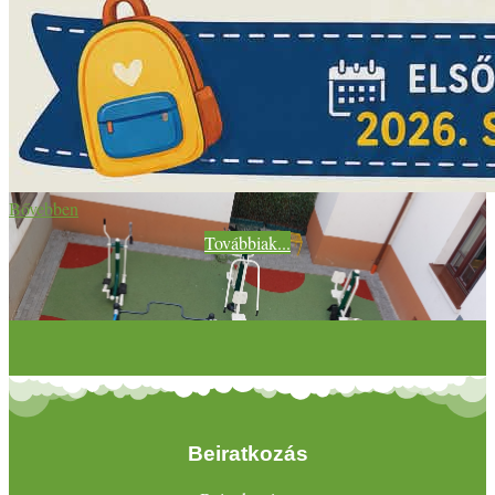
Bővebben
Továbbiak...
Beiratkozás