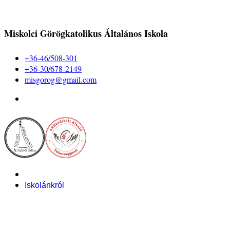
Miskolci Görögkatolikus Általános Iskola
+36-46/508-301
+36-30/678-2149
misgorog@gmail.com
Iskolánkról
Alapítvány
Bemutatkozás
Pályázataink
Dokumentumok