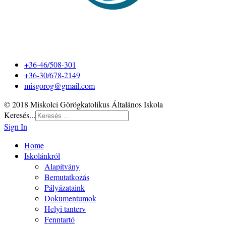
+36-46/508-301
+36-30/678-2149
misgorog@gmail.com
© 2018 Miskolci Görögkatolikus Általános Iskola
Keresés...
Sign In
Home
Iskolánkról
Alapítvány
Bemutatkozás
Pályázataink
Dokumentumok
Helyi tanterv
Fenntartó