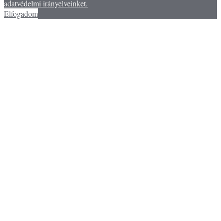
adatvédelmi irányelveinket.
Elfogadom