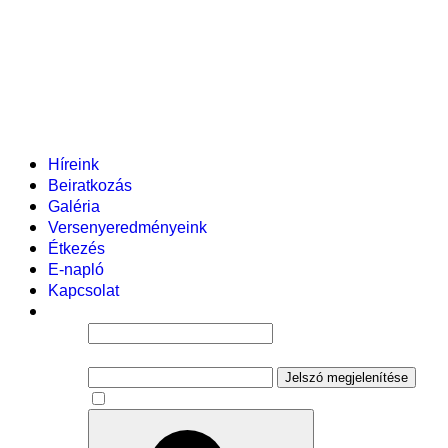
Helyi tanterv
Fenntartó
Vezetőség
Tantestület
Adminisztratív dolgozók
Gyermekvédelmi segítőink
Események
Híreink
Beiratkozás
Galéria
Versenyeredményeink
Étkezés
E-napló
Kapcsolat
Felhasználói név
Jelszó
Jelszó megjelenítése
Emlékezzen rám