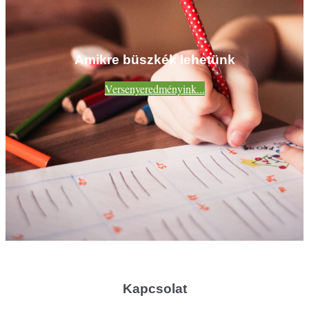
Amikre büszkék lehetünk
Versenyeredményink...
Kapcsolat