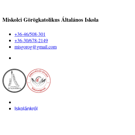
Miskolci Görögkatolikus Általános Iskola
+36-46/508-301
+36-30/678-2149
misgorog@gmail.com
Iskolánkról
Alapítvány
Bemutatkozás
Pályázataink
Dokumentumok