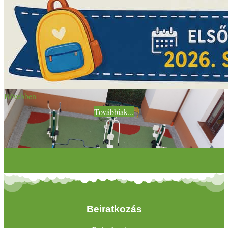
Bővebben
Továbbiak...
Beiratkozás