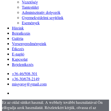
Vezetőség
Tantestület
Adminisztratív dolgozók
Gyermekvédelmi segítőink
Események
Híreink
Beiratkozás
Galéria
Versenyeredményeink
Étkezés
E-napló
Kapcsolat
Bejelentkezés
+36-46/508-301
+36-30/678-2149
misgorog@gmail.com
Ez az oldal sütiket használ. A webhely további használatával Ön
elfogadja azok használatát. Részletekért kérjük, olvassa el az