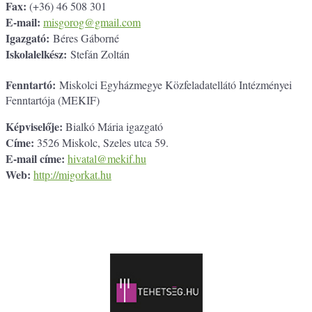
Fax:
(+36) 46 508 301
E-mail:
misgorog@gmail.com
Igazgató:
Béres Gáborné
Iskolalelkész:
Stefán Zoltán
Fenntartó:
Miskolci Egyházmegye Közfeladatellátó Intézményei
Fenntartója (MEKIF)
Képviselője:
Bialkó Mária igazgató
Címe:
3526 Miskolc, Szeles utca 59.
E-mail címe:
hivatal@mekif.hu
Web:
http://migorkat.hu