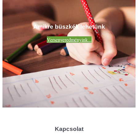
Amikre büszkék lehetünk
Versenyeredményink...
Kapcsolat