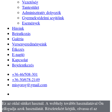
Vezetőség
Tantestület
Adminisztratív dolgozók
Gyermekvédelmi segítőink
Események
Híreink
Beiratkozás
Galéria
Versenyeredményeink
Étkezés
E-napló
Kapcsolat
Bejelentkezés
+36-46/508-301
+36-30/678-2149
misgorog@gmail.com
Ez az oldal sütiket használ. A webhely további használatával Ön
elfogadja azok használatát. Részletekért kérjük, olvassa el az