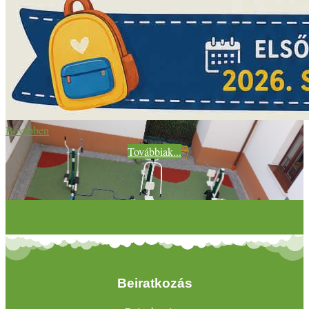
Bővebben
Továbbiak...
Beiratkozás