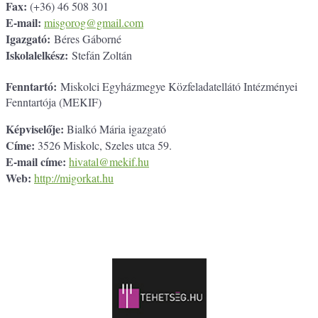
Fax:
(+36) 46 508 301
E-mail:
misgorog@gmail.com
Igazgató:
Béres Gáborné
Iskolalelkész:
Stefán Zoltán
Fenntartó:
Miskolci Egyházmegye Közfeladatellátó Intézményei
Fenntartója (MEKIF)
Képviselője:
Bialkó Mária igazgató
Címe:
3526 Miskolc, Szeles utca 59.
E-mail címe:
hivatal@mekif.hu
Web:
http://migorkat.hu