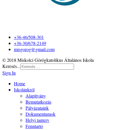
+36-46/508-301
+36-30/678-2149
misgorog@gmail.com
© 2018 Miskolci Görögkatolikus Általános Iskola
Keresés...
Sign In
Home
Iskolánkról
Alapítvány
Bemutatkozás
Pályázataink
Dokumentumok
Helyi tanterv
Fenntartó