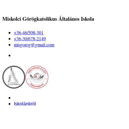
Miskolci Görögkatolikus Általános Iskola
+36-46/508-301
+36-30/678-2149
misgorog@gmail.com
Iskolánkról
Alapítvány
Bemutatkozás
Pályázataink
Dokumentumok