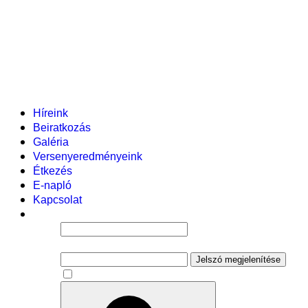
Helyi tanterv
Fenntartó
Vezetőség
Tantestület
Adminisztratív dolgozók
Gyermekvédelmi segítőink
Események
Híreink
Beiratkozás
Galéria
Versenyeredményeink
Étkezés
E-napló
Kapcsolat
Felhasználói név
Jelszó
Jelszó megjelenítése
Emlékezzen rám