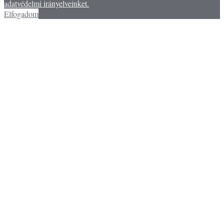
adatvédelmi irányelveinket.
Elfogadom