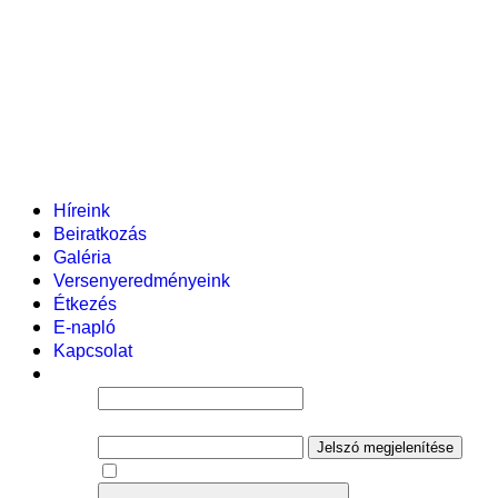
Pályázataink
Dokumentumok
Helyi tanterv
Fenntartó
Vezetőség
Tantestület
Adminisztratív dolgozók
Gyermekvédelmi segítőink
Események
Híreink
Beiratkozás
Galéria
Versenyeredményeink
Étkezés
E-napló
Kapcsolat
Felhasználói név
Jelszó
Jelszó megjelenítése
Emlékezzen rám