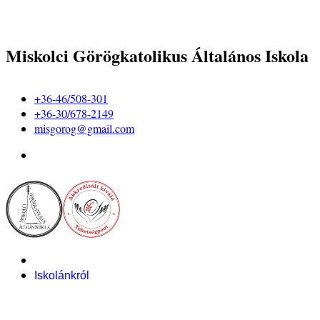
Miskolci Görögkatolikus Általános Iskola
+36-46/508-301
+36-30/678-2149
misgorog@gmail.com
Iskolánkról
Alapítvány
Bemutatkozás