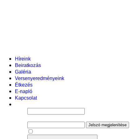
Pályázataink
Dokumentumok
Helyi tanterv
Fenntartó
Vezetőség
Tantestület
Adminisztratív dolgozók
Gyermekvédelmi segítőink
Események
Híreink
Beiratkozás
Galéria
Versenyeredményeink
Étkezés
E-napló
Kapcsolat
Felhasználói név
Jelszó
Jelszó megjelenítése
Emlékezzen rám