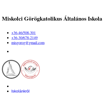
Miskolci Görögkatolikus Általános Iskola
+36-46/508-301
+36-30/678-2149
misgorog@gmail.com
Iskolánkról
Alapítvány
Bemutatkozás