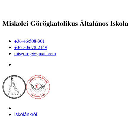
Miskolci Görögkatolikus Általános Iskola
+36-46/508-301
+36-30/678-2149
misgorog@gmail.com
Iskolánkról
Alapítvány
Bemutatkozás