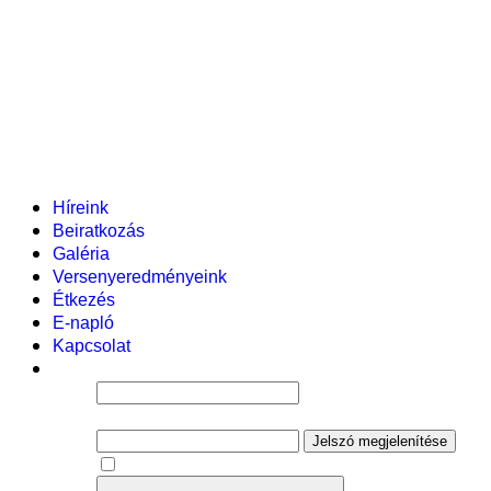
Pályázataink
Dokumentumok
Helyi tanterv
Fenntartó
Vezetőség
Tantestület
Adminisztratív dolgozók
Gyermekvédelmi segítőink
Események
Híreink
Beiratkozás
Galéria
Versenyeredményeink
Étkezés
E-napló
Kapcsolat
Felhasználói név
Jelszó
Jelszó megjelenítése
Emlékezzen rám