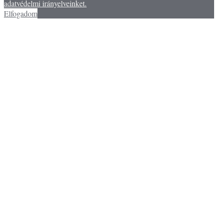
adatvédelmi irányelveinket.
Elfogadom