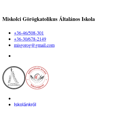
Miskolci Görögkatolikus Általános Iskola
+36-46/508-301
+36-30/678-2149
misgorog@gmail.com
Iskolánkról
Alapítvány
Bemutatkozás
Pályázataink
Dokumentumok