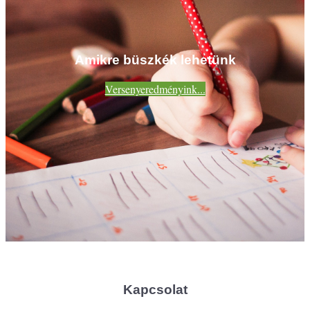
Amikre büszkék lehetünk
Versenyeredményink...
Kapcsolat