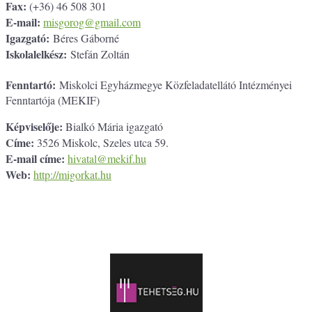
Fax:
(+36) 46 508 301
E-mail:
misgorog@gmail.com
Igazgató:
Béres Gáborné
Iskolalelkész:
Stefán Zoltán
Fenntartó:
Miskolci Egyházmegye Közfeladatellátó Intézményei
Fenntartója (MEKIF)
Képviselője:
Bialkó Mária igazgató
Címe:
3526 Miskolc, Szeles utca 59.
E-mail címe:
hivatal@mekif.hu
Web:
http://migorkat.hu