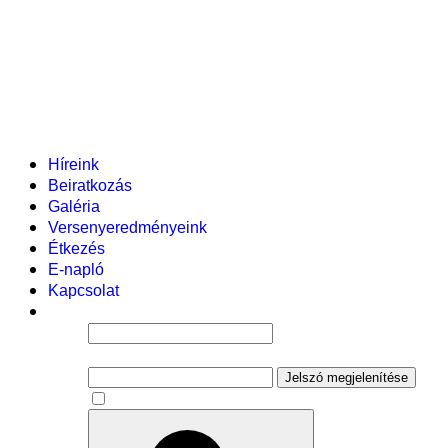
Helyi tanterv
Fenntartó
Vezetőség
Tantestület
Adminisztratív dolgozók
Gyermekvédelmi segítőink
Események
Híreink
Beiratkozás
Galéria
Versenyeredményeink
Étkezés
E-napló
Kapcsolat
Felhasználói név
Jelszó
Jelszó megjelenítése
Emlékezzen rám