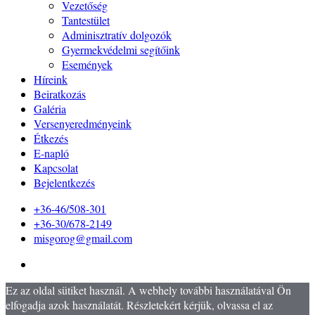
Vezetőség
Tantestület
Adminisztratív dolgozók
Gyermekvédelmi segítőink
Események
Híreink
Beiratkozás
Galéria
Versenyeredményeink
Étkezés
E-napló
Kapcsolat
Bejelentkezés
+36-46/508-301
+36-30/678-2149
misgorog@gmail.com
Ez az oldal sütiket használ. A webhely további használatával Ön
elfogadja azok használatát. Részletekért kérjük, olvassa el az