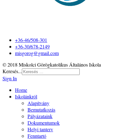
+36-46/508-301
+36-30/678-2149
misgorog@gmail.com
© 2018 Miskolci Görögkatolikus Általános Iskola
Keresés...
Sign In
Home
Iskolánkról
Alapítvány
Bemutatkozás
Pályázataink
Dokumentumok
Helyi tanterv
Fenntartó