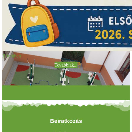
Bővebben
Továbbiak...
Beiratkozás