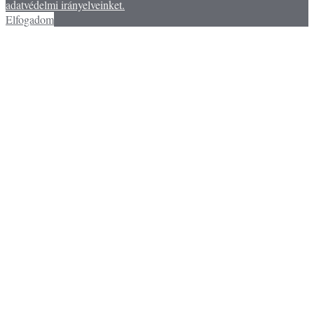
adatvédelmi irányelveinket.
Elfogadom