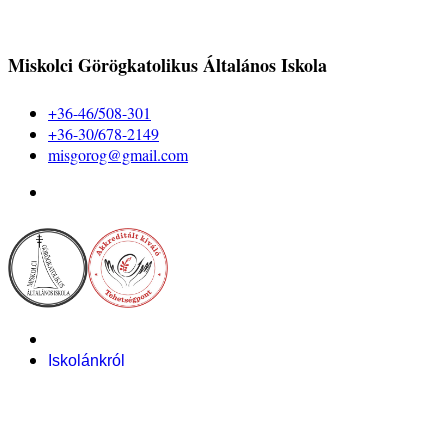
Miskolci Görögkatolikus Általános Iskola
+36-46/508-301
+36-30/678-2149
misgorog@gmail.com
Iskolánkról
Alapítvány
Bemutatkozás
Pályázataink
Dokumentumok