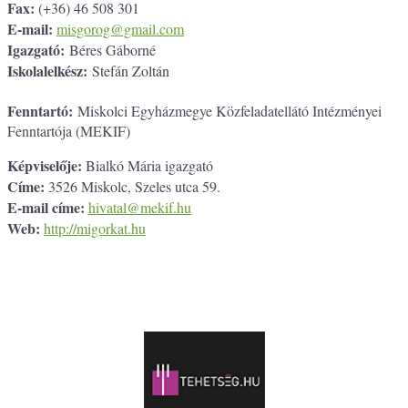
Fax:
(+36) 46 508 301
E-mail:
misgorog@gmail.com
Igazgató:
Béres Gáborné
Iskolalelkész:
Stefán Zoltán
Fenntartó:
Miskolci Egyházmegye Közfeladatellátó Intézményei
Fenntartója (MEKIF)
Képviselője:
Bialkó Mária igazgató
Címe:
3526 Miskolc, Szeles utca 59.
E-mail címe:
hivatal@mekif.hu
Web:
http://migorkat.hu