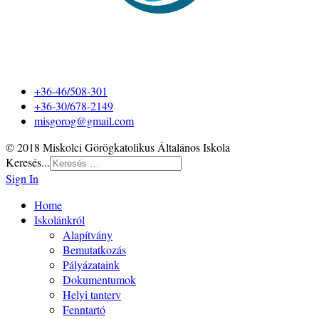
+36-46/508-301
+36-30/678-2149
misgorog@gmail.com
© 2018 Miskolci Görögkatolikus Általános Iskola
Keresés...
Sign In
Home
Iskolánkról
Alapítvány
Bemutatkozás
Pályázataink
Dokumentumok
Helyi tanterv
Fenntartó