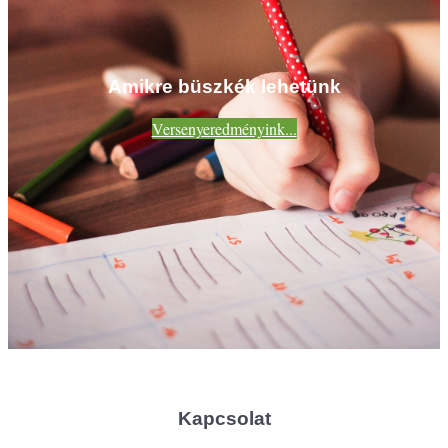
Amikre büszkék lehetünk
Versenyeredményink...
Kapcsolat