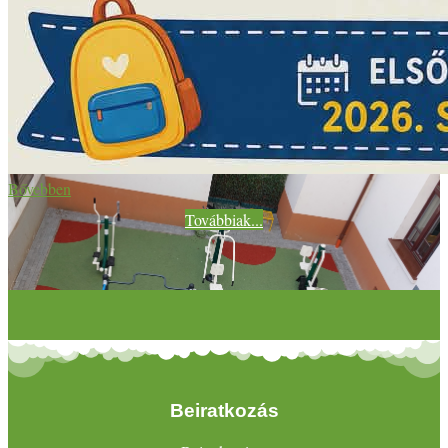
Bővebben
Továbbiak...
Beiratkozás