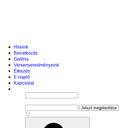
Helyi tanterv
Fenntartó
Vezetőség
Tantestület
Adminisztratív dolgozók
Gyermekvédelmi segítőink
Események
Híreink
Beiratkozás
Galéria
Versenyeredményeink
Étkezés
E-napló
Kapcsolat
Felhasználói név
Jelszó
Jelszó megjelenítése
Emlékezzen rám