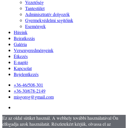
Vezetőség
Tantestület
Adminisztratív dolgozók
Gyermekvédelmi segítőink
Események
Híreink
Beiratkozás
Galéria
Versenyeredményeink
Étkezés
E-napló
Kapcsolat
Bejelentkezés
+36-46/508-301
+36-30/678-2149
misgorog@gmail.com
Ez az oldal sütiket használ. A webhely további használatával Ön
elfogadja azok használatát. Részletekért kérjük, olvassa el az