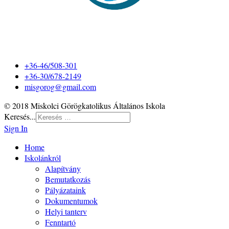
+36-46/508-301
+36-30/678-2149
misgorog@gmail.com
© 2018 Miskolci Görögkatolikus Általános Iskola
Keresés...
Sign In
Home
Iskolánkról
Alapítvány
Bemutatkozás
Pályázataink
Dokumentumok
Helyi tanterv
Fenntartó