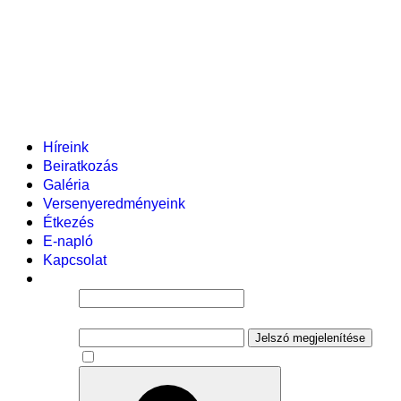
Helyi tanterv
Fenntartó
Vezetőség
Tantestület
Adminisztratív dolgozók
Gyermekvédelmi segítőink
Események
Híreink
Beiratkozás
Galéria
Versenyeredményeink
Étkezés
E-napló
Kapcsolat
Felhasználói név
Jelszó
Jelszó megjelenítése
Emlékezzen rám