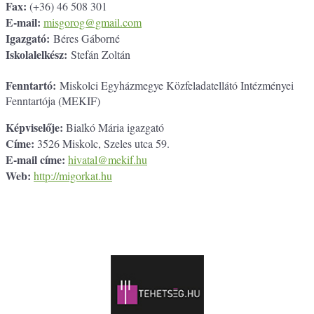
Fax:
(+36) 46 508 301
E-mail:
misgorog@gmail.com
Igazgató:
Béres Gáborné
Iskolalelkész:
Stefán Zoltán
Fenntartó:
Miskolci Egyházmegye Közfeladatellátó Intézményei
Fenntartója (MEKIF)
Képviselője:
Bialkó Mária igazgató
Címe:
3526 Miskolc, Szeles utca 59.
E-mail címe:
hivatal@mekif.hu
Web:
http://migorkat.hu