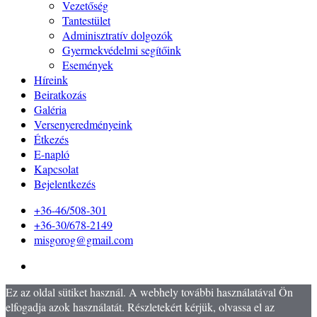
Vezetőség
Tantestület
Adminisztratív dolgozók
Gyermekvédelmi segítőink
Események
Híreink
Beiratkozás
Galéria
Versenyeredményeink
Étkezés
E-napló
Kapcsolat
Bejelentkezés
+36-46/508-301
+36-30/678-2149
misgorog@gmail.com
Ez az oldal sütiket használ. A webhely további használatával Ön
elfogadja azok használatát. Részletekért kérjük, olvassa el az