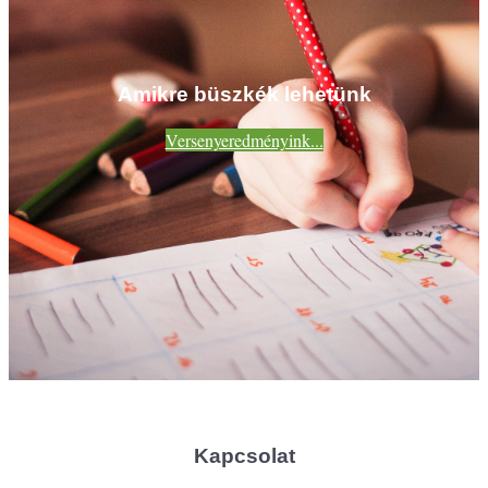
Amikre büszkék lehetünk
Versenyeredményink...
Kapcsolat