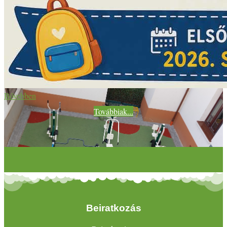
Bővebben
Továbbiak...
Beiratkozás