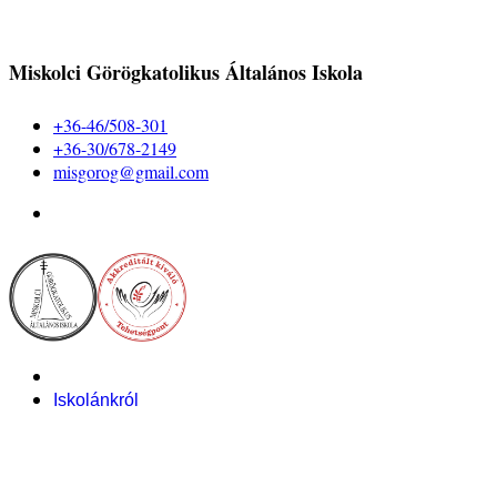
Miskolci Görögkatolikus Általános Iskola
+36-46/508-301
+36-30/678-2149
misgorog@gmail.com
Iskolánkról
Alapítvány
Bemutatkozás
Pályázataink
Dokumentumok