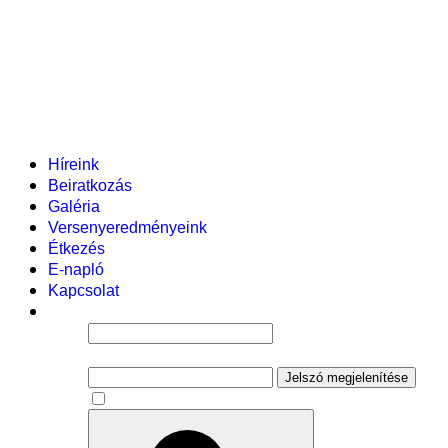
Helyi tanterv
Fenntartó
Vezetőség
Tantestület
Adminisztratív dolgozók
Gyermekvédelmi segítőink
Események
Híreink
Beiratkozás
Galéria
Versenyeredményeink
Étkezés
E-napló
Kapcsolat
Felhasználói név
Jelszó
Jelszó megjelenítése
Emlékezzen rám