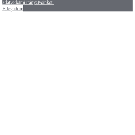
adatvédelmi irányelveinket.
Elfogadom