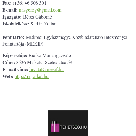
Fax:
(+36) 46 508 301
E-mail:
misgorog@gmail.com
Igazgató:
Béres Gáborné
Iskolalelkész:
Stefán Zoltán
Fenntartó:
Miskolci Egyházmegye Közfeladatellátó Intézményei
Fenntartója (MEKIF)
Képviselője:
Bialkó Mária igazgató
Címe:
3526 Miskolc, Szeles utca 59.
E-mail címe:
hivatal@mekif.hu
Web:
http://migorkat.hu