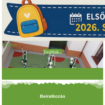
Bővebben
Továbbiak...
Beiratkozás