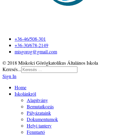
+36-46/508-301
+36-30/678-2149
misgorog@gmail.com
© 2018 Miskolci Görögkatolikus Általános Iskola
Keresés...
Sign In
Home
Iskolánkról
Alapítvány
Bemutatkozás
Pályázataink
Dokumentumok
Helyi tanterv
Fenntartó