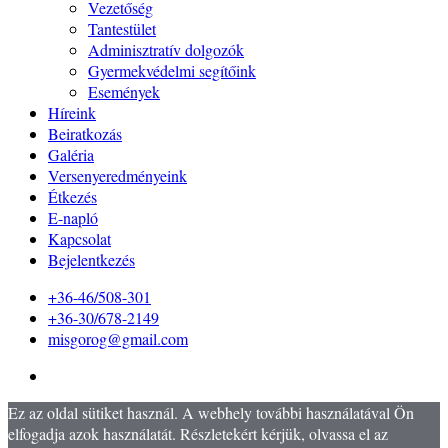
Vezetőség
Tantestület
Adminisztratív dolgozók
Gyermekvédelmi segítőink
Események
Híreink
Beiratkozás
Galéria
Versenyeredményeink
Étkezés
E-napló
Kapcsolat
Bejelentkezés
+36-46/508-301
+36-30/678-2149
misgorog@gmail.com
Ez az oldal sütiket használ. A webhely további használatával Ön
elfogadja azok használatát. Részletekért kérjük, olvassa el az