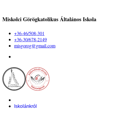
Miskolci Görögkatolikus Általános Iskola
+36-46/508-301
+36-30/678-2149
misgorog@gmail.com
Iskolánkról
Alapítvány
Bemutatkozás
Pályázataink
Dokumentumok