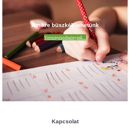
Amikre büszkék lehetünk
Versenyeredményink...
Kapcsolat