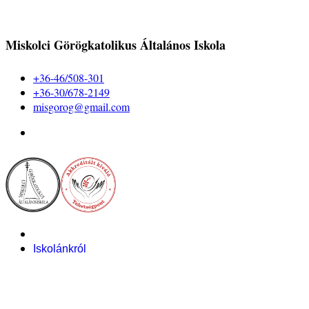
Miskolci Görögkatolikus Általános Iskola
+36-46/508-301
+36-30/678-2149
misgorog@gmail.com
Iskolánkról
Alapítvány
Bemutatkozás
Pályázataink
Dokumentumok