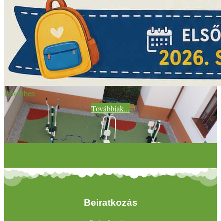
Bővebben
Továbbiak...
Beiratkozás