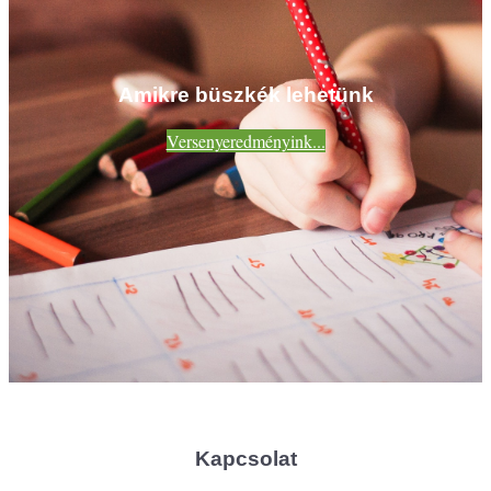
Amikre büszkék lehetünk
Versenyeredményink...
Kapcsolat