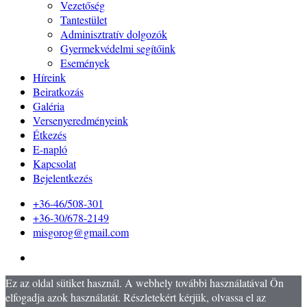
Vezetőség
Tantestület
Adminisztratív dolgozók
Gyermekvédelmi segítőink
Események
Híreink
Beiratkozás
Galéria
Versenyeredményeink
Étkezés
E-napló
Kapcsolat
Bejelentkezés
+36-46/508-301
+36-30/678-2149
misgorog@gmail.com
Ez az oldal sütiket használ. A webhely további használatával Ön
elfogadja azok használatát. Részletekért kérjük, olvassa el az