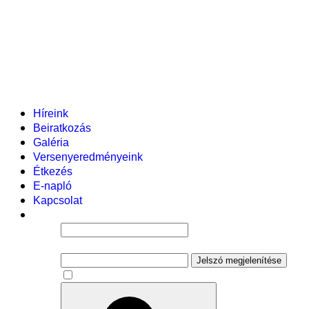
Helyi tanterv
Fenntartó
Vezetőség
Tantestület
Adminisztratív dolgozók
Gyermekvédelmi segítőink
Események
Híreink
Beiratkozás
Galéria
Versenyeredményeink
Étkezés
E-napló
Kapcsolat
Felhasználói név
Jelszó
Jelszó megjelenítése
Emlékezzen rám