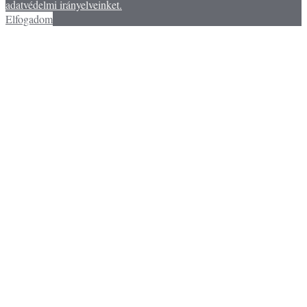
adatvédelmi irányelveinket.
Elfogadom