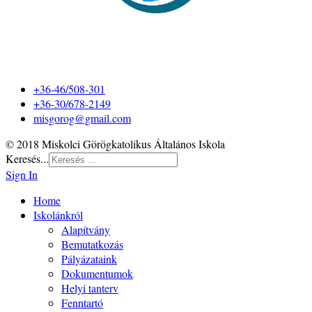
+36-46/508-301
+36-30/678-2149
misgorog@gmail.com
© 2018 Miskolci Görögkatolikus Általános Iskola
Keresés...
Sign In
Home
Iskolánkról
Alapítvány
Bemutatkozás
Pályázataink
Dokumentumok
Helyi tanterv
Fenntartó