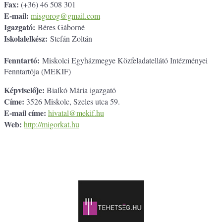
Fax:
(+36) 46 508 301
E-mail:
misgorog@gmail.com
Igazgató:
Béres Gáborné
Iskolalelkész:
Stefán Zoltán
Fenntartó:
Miskolci Egyházmegye Közfeladatellátó Intézményei
Fenntartója (MEKIF)
Képviselője:
Bialkó Mária igazgató
Címe:
3526 Miskolc, Szeles utca 59.
E-mail címe:
hivatal@mekif.hu
Web:
http://migorkat.hu