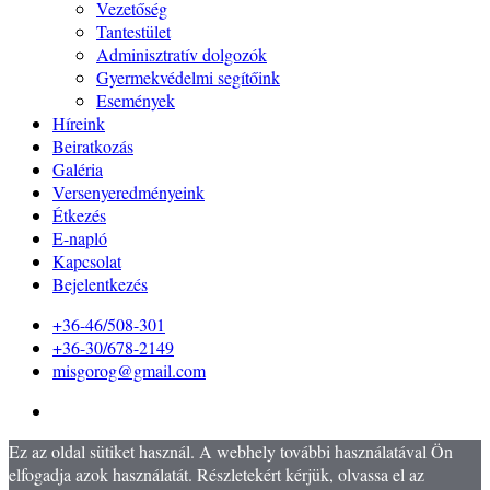
Vezetőség
Tantestület
Adminisztratív dolgozók
Gyermekvédelmi segítőink
Események
Híreink
Beiratkozás
Galéria
Versenyeredményeink
Étkezés
E-napló
Kapcsolat
Bejelentkezés
+36-46/508-301
+36-30/678-2149
misgorog@gmail.com
Ez az oldal sütiket használ. A webhely további használatával Ön
elfogadja azok használatát. Részletekért kérjük, olvassa el az