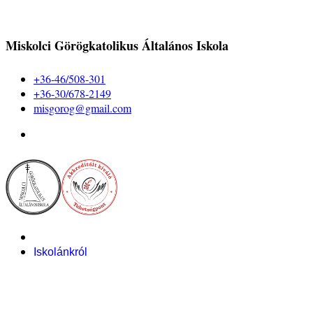
Miskolci Görögkatolikus Általános Iskola
+36-46/508-301
+36-30/678-2149
misgorog@gmail.com
Iskolánkról
Alapítvány
Bemutatkozás
Pályázataink
Dokumentumok