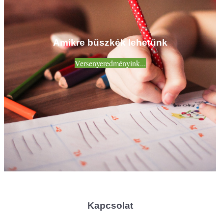
Amikre büszkék lehetünk
Versenyeredményink...
Kapcsolat