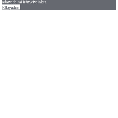
adatvédelmi irányelveinket.
Elfogadom