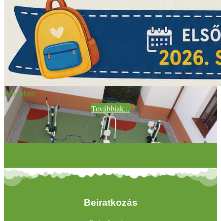
Bővebben
Továbbiak...
Beiratkozás