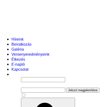
Helyi tanterv
Fenntartó
Vezetőség
Tantestület
Adminisztratív dolgozók
Gyermekvédelmi segítőink
Események
Híreink
Beiratkozás
Galéria
Versenyeredményeink
Étkezés
E-napló
Kapcsolat
Felhasználói név
Jelszó
Jelszó megjelenítése
Emlékezzen rám