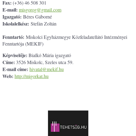
Fax:
(+36) 46 508 301
E-mail:
misgorog@gmail.com
Igazgató:
Béres Gáborné
Iskolalelkész:
Stefán Zoltán
Fenntartó:
Miskolci Egyházmegye Közfeladatellátó Intézményei
Fenntartója (MEKIF)
Képviselője:
Bialkó Mária igazgató
Címe:
3526 Miskolc, Szeles utca 59.
E-mail címe:
hivatal@mekif.hu
Web:
http://migorkat.hu