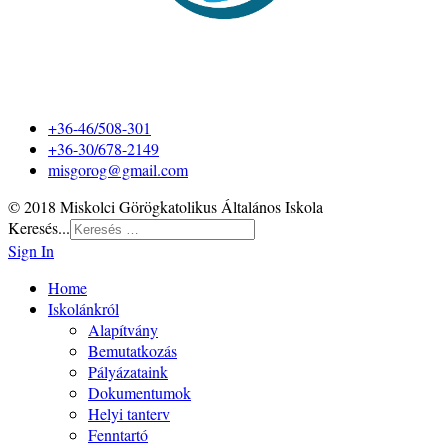
+36-46/508-301
+36-30/678-2149
misgorog@gmail.com
© 2018 Miskolci Görögkatolikus Általános Iskola
Keresés...
Sign In
Home
Iskolánkról
Alapítvány
Bemutatkozás
Pályázataink
Dokumentumok
Helyi tanterv
Fenntartó